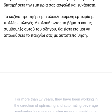
διατηρήσετε την εμπειρία σας ασφαλή και ευχάριστη.
Το καζίνο προσφέρει μια ολοκληρωμένη εμπειρία με
πολλές επιλογές. Ακολουθώντας τα βήματα και τις
συμβουλές αυτού του οδηγού, θα είστε έτοιμοι να
απολαύσετε το παιχνίδι σας με αυτοπεποίθηση.
For more than 17 years, they have been working in
the direction of optimizing and automating beverage
packaging lines and providing modern machines in