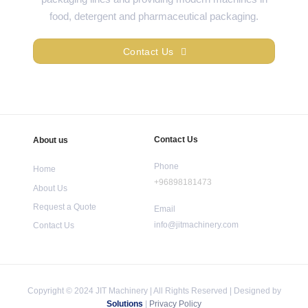
food, detergent and pharmaceutical packaging.
Contact Us
Contact Us
About us
Phone
Home
+96898181473
About Us
Request a Quote
Email
info@jitmachinery.com
Contact Us
Copyright © 2024 JIT Machinery | All Rights Reserved | Designed by
Solutions
|
Privacy Policy