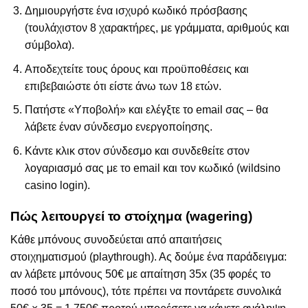
Δημιουργήστε ένα ισχυρό κωδικό πρόσβασης
(τουλάχιστον 8 χαρακτήρες, με γράμματα, αριθμούς και
σύμβολα).
Αποδεχτείτε τους όρους και προϋποθέσεις και
επιβεβαιώστε ότι είστε άνω των 18 ετών.
Πατήστε «Υποβολή» και ελέγξτε το email σας – θα
λάβετε έναν σύνδεσμο ενεργοποίησης.
Κάντε κλικ στον σύνδεσμο και συνδεθείτε στον
λογαριασμό σας με το email και τον κωδικό (wildsino
casino login).
Πώς λειτουργεί το στοίχημα (wagering)
Κάθε μπόνους συνοδεύεται από απαιτήσεις
στοιχηματισμού (playthrough). Ας δούμε ένα παράδειγμα:
αν λάβετε μπόνους 50€ με απαίτηση 35x (35 φορές το
ποσό του μπόνους), τότε πρέπει να ποντάρετε συνολικά