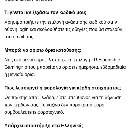
Τι γίνεται αν ξεχάσω τον κωδικό μου;
Χρησιμοποιήστε την επιλογή ανάκτησης κωδικού στην
οθόνη login και ακολουθήστε τις οδηγίες που θα σταλούν
στο email σας.
Μπορώ να ορίσω όρια κατάθεσης;
Ναι, στο μενού προφίλ υπάρχει η επιλογή «Responsible
Gaming» όπου μπορείτε να ορίσετε ημερήσια, εβδομαδιαία
ή μηνιαία όρια.
Πώς λειτουργεί η φορολογία για κέρδη στοιχήματος;
Ως παίκτης από Ελλάδα, είστε υπεύθυνος για τη δήλωση
των κερδών σας. Το καζίνο δεν παρακρατά φόρο –
συμβουλευτείτε φοροτεχνικό.
Υπάρχει υποστήριξη στα Ελληνικά;