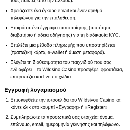
τους παίκτες από την Ελλάδα).
Χρειάζεστε ένα έγκυρο email και έναν αριθμό
τηλεφώνου για την επαλήθευση.
Ετοιμάστε ένα έγγραφο ταυτοποίησης (ταυτότητα,
διαβατήριο ή άδεια οδήγησης) για τη διαδικασία KYC.
Επιλέξτε μια μέθοδο πληρωμής που υποστηρίζεται
(τραπεζική κάρτα, e-wallet ή άμεση μεταφορά).
Ελέγξτε τη διαθεσιμότητα του παιχνιδιού που σας
ενδιαφέρει – το Wildsino Casino προσφέρει φρουτάκια,
επιτραπέζια και live παιχνίδια.
Εγγραφή λογαριασμού
Επισκεφθείτε την ιστοσελίδα του Wildsίνου Casino και
κάντε κλικ στο κουμπί «Εγγραφή» ή «Register».
Συμπληρώστε τα προσωπικά σας στοιχεία: όνομα,
επώνυμο, email, ημερομηνία γέννησης και τηλέφωνο.