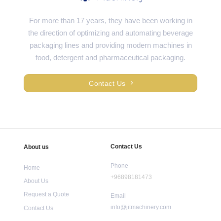
For more than 17 years, they have been working in
the direction of optimizing and automating beverage
packaging lines and providing modern machines in
food, detergent and pharmaceutical packaging.
Contact Us
Contact Us
About us
Phone
Home
+96898181473
About Us
Request a Quote
Email
info@jitmachinery.com
Contact Us