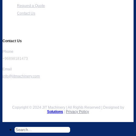
Request a Quote
Contact Us
Contact Us
Phone
+96898181473
Email
info@jitmachinery.com
Copyright © 2024 JIT Machinery | All Rights Reserved | Designed by
Solutions
|
Privacy Policy