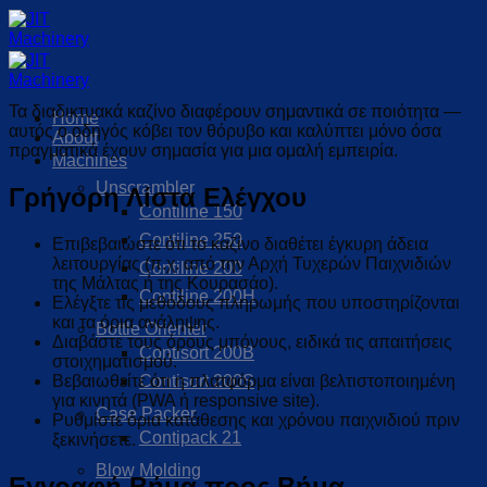
Skip
to
content
Τα διαδικτυακά καζίνο διαφέρουν σημαντικά σε ποιότητα —
Home
αυτός ο οδηγός κόβει τον θόρυβο και καλύπτει μόνο όσα
About
πραγματικά έχουν σημασία για μια ομαλή εμπειρία.
Machines
Unscrambler
Γρήγορη Λίστα Ελέγχου
Contiline 150
Contiline 250
Επιβεβαιώστε ότι το καζίνο διαθέτει έγκυρη άδεια
λειτουργίας (π.χ. από την Αρχή Τυχερών Παιχνιδιών
Contiline 200
της Μάλτας ή της Κουρασάο).
Contiline 200H
Ελέγξτε τις μεθόδους πληρωμής που υποστηρίζονται
και τα όρια ανάληψης.
Bottle Orienter
Διαβάστε τους όρους μπόνους, ειδικά τις απαιτήσεις
Contisort 200B
στοιχηματισμού.
Βεβαιωθείτε ότι η πλατφόρμα είναι βελτιστοποιημένη
Contisort 200S
για κινητά (PWA ή responsive site).
Case Packer
Ρυθμίστε όρια κατάθεσης και χρόνου παιχνιδιού πριν
Contipack 21
ξεκινήσετε.
Blow Molding
Εγγραφή Βήμα προς Βήμα