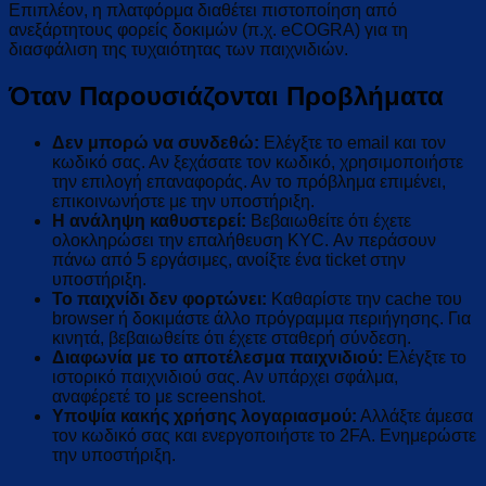
Επιπλέον, η πλατφόρμα διαθέτει πιστοποίηση από
ανεξάρτητους φορείς δοκιμών (π.χ. eCOGRA) για τη
διασφάλιση της τυχαιότητας των παιχνιδιών.
Όταν Παρουσιάζονται Προβλήματα
Δεν μπορώ να συνδεθώ:
Ελέγξτε το email και τον
κωδικό σας. Αν ξεχάσατε τον κωδικό, χρησιμοποιήστε
την επιλογή επαναφοράς. Αν το πρόβλημα επιμένει,
επικοινωνήστε με την υποστήριξη.
Η ανάληψη καθυστερεί:
Βεβαιωθείτε ότι έχετε
ολοκληρώσει την επαλήθευση KYC. Αν περάσουν
πάνω από 5 εργάσιμες, ανοίξτε ένα ticket στην
υποστήριξη.
Το παιχνίδι δεν φορτώνει:
Καθαρίστε την cache του
browser ή δοκιμάστε άλλο πρόγραμμα περιήγησης. Για
κινητά, βεβαιωθείτε ότι έχετε σταθερή σύνδεση.
Διαφωνία με το αποτέλεσμα παιχνιδιού:
Ελέγξτε το
ιστορικό παιχνιδιού σας. Αν υπάρχει σφάλμα,
αναφέρετέ το με screenshot.
Υποψία κακής χρήσης λογαριασμού:
Αλλάξτε άμεσα
τον κωδικό σας και ενεργοποιήστε το 2FA. Ενημερώστε
την υποστήριξη.