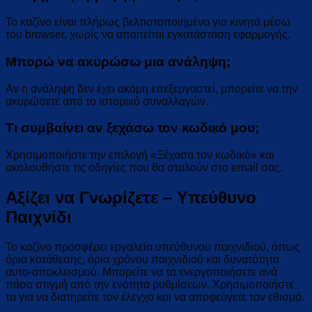
Το καζίνο είναι πλήρως βελτιστοποιημένο για κινητά μέσω
του browser, χωρίς να απαιτείται εγκατάσταση εφαρμογής.
Μπορώ να ακυρώσω μια ανάληψη;
Αν η ανάληψη δεν έχει ακόμη επεξεργαστεί, μπορείτε να την
ακυρώσετε από το ιστορικό συναλλαγών.
Τι συμβαίνει αν ξεχάσω τον κωδικό μου;
Χρησιμοποιήστε την επιλογή «Ξέχασα τον κωδικό» και
ακολουθήστε τις οδηγίες που θα σταλούν στο email σας.
Αξίζει να Γνωρίζετε – Υπεύθυνο
Παιχνίδι
Το καζίνο προσφέρει εργαλεία υπεύθυνου παιχνιδιού, όπως
όρια κατάθεσης, όρια χρόνου παιχνιδιού και δυνατότητα
αυτο-αποκλεισμού. Μπορείτε να τα ενεργοποιήσετε ανά
πάσα στιγμή από την ενότητα ρυθμίσεων. Χρησιμοποιήστε
τα για να διατηρείτε τον έλεγχο και να αποφεύγετε τον εθισμό.