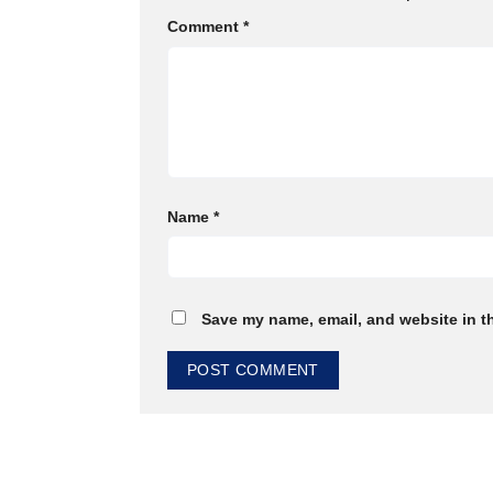
Comment
*
Name
*
Save my name, email, and website in th