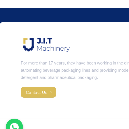
For more than 17 years, they have been working in the dir
automating beverage packaging lines and providing mode
detergent and pharmaceutical packaging.
Contact Us