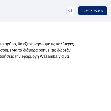
Get in touch
το άρθρο, θα εξερευνήσουμε τις καλύτερες
σουμε για τα διάφορα bonus, τις δωρεάν
οποιήσετε την εφαρμογή Wazamba για να