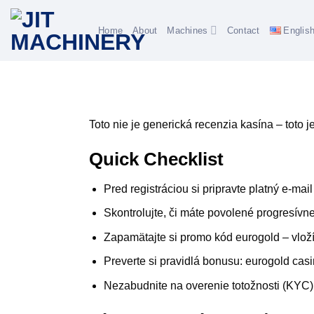
Skip
to
Home
About
Machines
Contact
Englis
content
Toto nie je generická recenzia kasína – toto 
Quick Checklist
Pred registráciou si pripravte platný e‑mail
Skontrolujte, či máte povolené progresív
Zapamätajte si promo kód eurogold – vloží
Preverte si pravidlá bonusu: eurogold ca
Nezabudnite na overenie totožnosti (KYC