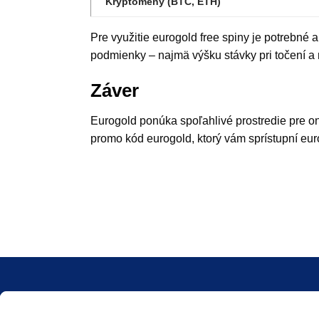
Kryptomeny (BTC, ETH)
Pre využitie eurogold free spiny je potrebn
podmienky – najmä výšku stávky pri točení a
Záver
Eurogold ponúka spoľahlivé prostredie pre on
promo kód eurogold, ktorý vám sprístupní euro