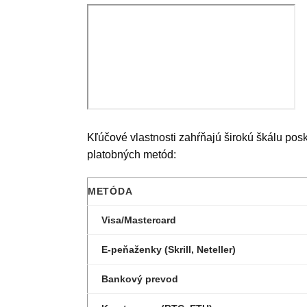
Kľúčové vlastnosti zahŕňajú širokú škálu pos
platobných metód:
METÓDA
Visa/Mastercard
E‑peňaženky (Skrill, Neteller)
Bankový prevod