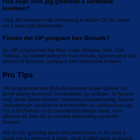
Hva skjer hvis jeg glemmer å verifisere
kontoen?
Uttak blir blokkert inntil verifisering er fullført. Du får varsel
om å laste opp dokumenter.
Finnes det VIP-program hos Betsafe?
Ja, VIP-programmet har flere nivåer (Bronse, Sølv, Gull,
Platina). Du samler poeng for hver innsats, og poengene kan
veksles til bonuser, cashback eller eksklusive fordeler.
Pro Tips
VIP-programmet hos Betsafe belønner lojale spillere. Du
tjener poeng basert på innsatsbeløp og spilltype. Jo høyere
nivå, desto bedre fordeler: personlig kontoansvarlig, høyere
uttaksgrenser, eksklusive bonusrunder og cashback på tap.
For å nå Platina må du omsette betydelige beløp, men
allerede på Sølv får du raskere behandling og bedre
bonuser.
Når du har gjort deg kjent med plattformen, er det bare å
logge inn og begynne å spille. Husk å alltid spille ansvarlig