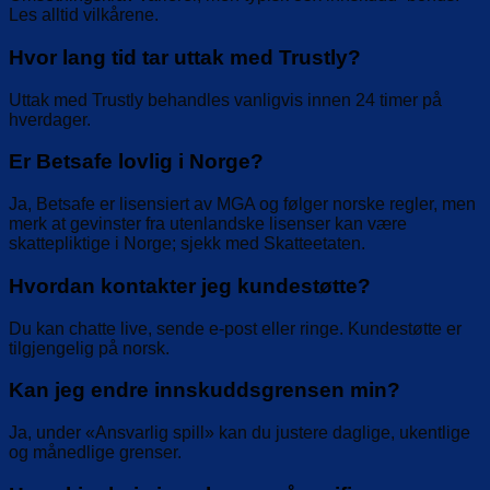
Les alltid vilkårene.
Hvor lang tid tar uttak med Trustly?
Uttak med Trustly behandles vanligvis innen 24 timer på
hverdager.
Er Betsafe lovlig i Norge?
Ja, Betsafe er lisensiert av MGA og følger norske regler, men
merk at gevinster fra utenlandske lisenser kan være
skattepliktige i Norge; sjekk med Skatteetaten.
Hvordan kontakter jeg kundestøtte?
Du kan chatte live, sende e-post eller ringe. Kundestøtte er
tilgjengelig på norsk.
Kan jeg endre innskuddsgrensen min?
Ja, under «Ansvarlig spill» kan du justere daglige, ukentlige
og månedlige grenser.