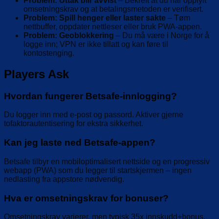
Problem: Uttak blir avvist
– Bekreft at du har oppfylt
omsetningskrav og at betalingsmetoden er verifisert.
Problem: Spill henger eller laster sakte
– Tøm
nettbuffer, oppdater nettleser eller bruk PWA-appen.
Problem: Geoblokkering
– Du må være i Norge for å
logge inn; VPN er ikke tillatt og kan føre til
kontostenging.
Players Ask
Hvordan fungerer Betsafe-innlogging?
Du logger inn med e-post og passord. Aktiver gjerne
tofaktorautentisering for ekstra sikkerhet.
Kan jeg laste ned Betsafe-appen?
Betsafe tilbyr en mobiloptimalisert nettside og en progressiv
webapp (PWA) som du legger til startskjermen – ingen
nedlasting fra appstore nødvendig.
Hva er omsetningskrav for bonuser?
Omsetningskrav varierer, men typisk 35x innskudd+bonus.