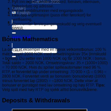
Fyll inn e-post, ønsket passord, fornavn, etternavn,
Contiblow 3000
fødselsdato og adresse.
Contact
Bekreft mobilnummer med engangskode.
English
Last opp legitimasjon (pass eller førerkort) for
verifisering.
Gjennomfør førstegangsinnskudd og velg eventuell
bonus.
Get in touch
Bonus Mathematics
La oss ta et eksempel med en typisk velkomstbonus: 100 %
match opptil 2000 NOK med omsetningskrav 35x (innskudd
+ bonus). Du setter inn 1000 NOK og får 1000 NOK i bonus.
Total saldo = 2000 NOK. Omsetningskrav: 35 × (1000+1000)
= 70 000 NOK. Hvis du spiller spilleautomater med 96 %
RTP, er forventet tap under omsetning: 70 000 × (1 – 0,96) =
2800 NOK. Forventet verdi av bonusen: bonusbeløp (1000)
minus forventet tap (2800) = –1800 NOK. Dette viser at
bonuser er gunstigst med lav omsetning og høy RTP.
Tips:
Velg spill med høy RTP og sjekk alltid bonusvilkårene.
Deposits & Withdrawals