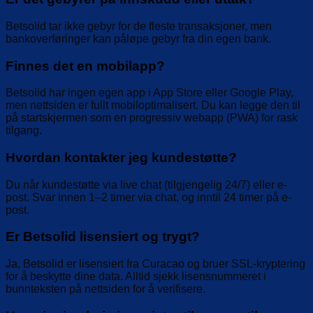
Betsolid tar ikke gebyr for de fleste transaksjoner, men
bankoverføringer kan påløpe gebyr fra din egen bank.
Finnes det en mobilapp?
Betsolid har ingen egen app i App Store eller Google Play,
men nettsiden er fullt mobiloptimalisert. Du kan legge den til
på startskjermen som en progressiv webapp (PWA) for rask
tilgang.
Hvordan kontakter jeg kundestøtte?
Du når kundestøtte via live chat (tilgjengelig 24/7) eller e-
post. Svar innen 1–2 timer via chat, og inntil 24 timer på e-
post.
Er Betsolid lisensiert og trygt?
Ja, Betsolid er lisensiert fra Curacao og bruer SSL-kryptering
for å beskytte dine data. Alltid sjekk lisensnummeret i
bunnteksten på nettsiden for å verifisere.