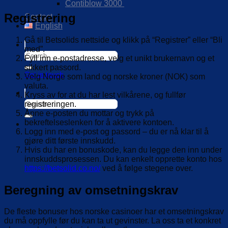
Contiblow 3000
Registrering
Contact
English
Gå til Betsolids nettside og klikk på “Registrer” eller “Bli
med”.
Fyll inn e-postadresse, velg et unikt brukernavn og et
sikkert passord.
Get in touch
Velg Norge som land og norske kroner (NOK) som
valuta.
Kryss av for at du har lest vilkårene, og fullfør
registreringen.
Åpne e-posten du mottar og trykk på
bekreftelseslenken for å aktivere kontoen.
Logg inn med e-post og passord – du er nå klar til å
gjøre ditt første innskudd.
Hvis du har en bonuskode, kan du legge den inn under
innskuddsprosessen. Du kan enkelt opprette konto hos
https://betsolid.co.no/
ved å følge stegene over.
Beregning av omsetningskrav
De fleste bonuser hos norske casinoer har et omsetningskrav
du må oppfylle før du kan ta ut gevinster. La oss ta et konkret