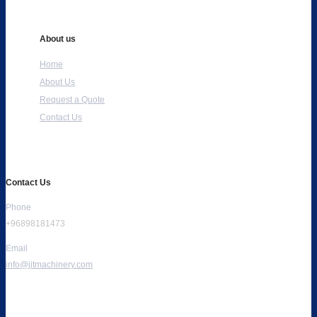
About us
Home
About Us
Request a Quote
Contact Us
Contact Us
Phone
+96898181473
Email
info@jitmachinery.com