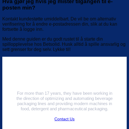
Hva gjør jeg hvis jeg mister tilgangen til e-
posten min?
Kontakt kundestøtte umiddelbart. De vil be om alternativ
verifisering for å endre e-postadressen din, slik at du kan
fortsette å logge inn.
Med denne guiden er du godt rustet til å starte din
spillopplevelse hos Betsolid. Husk alltid å spille ansvarlig og
sett grenser for deg selv. Lykke til!
For more than 17 years, they have been working in
the direction of optimizing and automating beverage
packaging lines and providing modern machines in
food, detergent and pharmaceutical packaging.
Contact Us