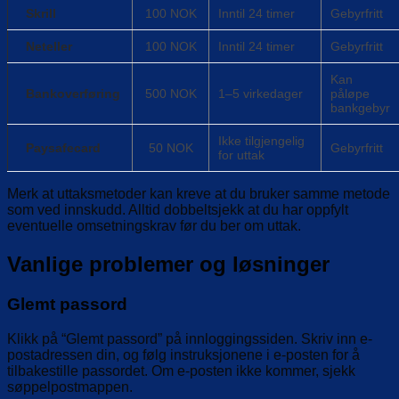
Skrill
100 NOK
Inntil 24 timer
Gebyrfritt
Neteller
100 NOK
Inntil 24 timer
Gebyrfritt
Kan
Bankoverføring
500 NOK
1–5 virkedager
påløpe
bankgebyr
Ikke tilgjengelig
Paysafecard
50 NOK
Gebyrfritt
for uttak
Merk at uttaksmetoder kan kreve at du bruker samme metode
som ved innskudd. Alltid dobbeltsjekk at du har oppfylt
eventuelle omsetningskrav før du ber om uttak.
Vanlige problemer og løsninger
Glemt passord
Klikk på “Glemt passord” på innloggingssiden. Skriv inn e-
postadressen din, og følg instruksjonene i e-posten for å
tilbakestille passordet. Om e-posten ikke kommer, sjekk
søppelpostmappen.