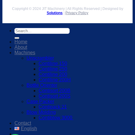
Copyright © 2024 JIT Machinery | All Rights Reserved | Designed by
Solutions
|
Privacy Policy
Home
About
Machines
Unscrambler
Contiline 150
Contiline 250
Contiline 200
Contiline 200H
Bottle Orienter
Contisort 200B
Contisort 200S
Case Packer
Contipack 21
Blow Molding
Contiblow 3000
Contact
English
-