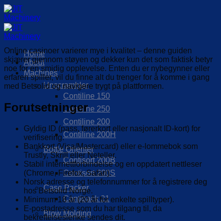
Skip
to
content
Online casinoer varierer mye i kvalitet – denne guiden
Home
skjærer gjennom støyen og dekker kun det som faktisk betyr
About
noe for en smidig opplevelse. Enten du er nybegynner eller
Machines
erfaren spiller, vil du finne alt du trenger for å komme i gang
Unscrambler
med Betsolid og navigere trygt på plattformen.
Contiline 150
Forutsetninger
Contiline 250
Contiline 200
Gyldig ID (pass, førerkort eller nasjonalt ID-kort) for
Contiline 200H
verifisering.
Bankkort (Visa/Mastercard) eller e-lommebok som
Bottle Orienter
Trustly, Skrill eller Neteller.
Contisort 200B
Stabil internettforbindelse og en oppdatert nettleser
(Chrome, Firefox, Safari).
Contisort 200S
Norsk adresse og telefonnummer for å registrere deg
Case Packer
hos Betsolid Norge.
Contipack 21
Minimum 18 år (20 år for enkelte spilltyper).
E-postadresse som du har tilgang til, da
Blow Molding
bekreftelseslenke sendes dit.