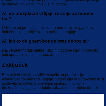
se pretvorijo v gotovino z nižjimi pogoji.
Ali so brezplačni vrtljaji na voljo za rabona
bet?
Odvisno od promocije. Nekatere promocije veljajo le za
določene kategorije. Vedno preberite pogoje.
Ali lahko dvignem bonus brez depozita?
Da, vendar morate najprej izpolniti pogoje stav in pogosto
tudi opraviti minimalni depozit.
Zaključek
Brezplačni vrtljaji so odličen način za preizkus igralnice,
vendar vedno preberite pogoje. Vedno igrajte odgovorno in si
postavite omejitve. S pravilnim pristopom lahko iz
brezplačnih vrtljajev pridobite zabavo in morebitne dobitke.