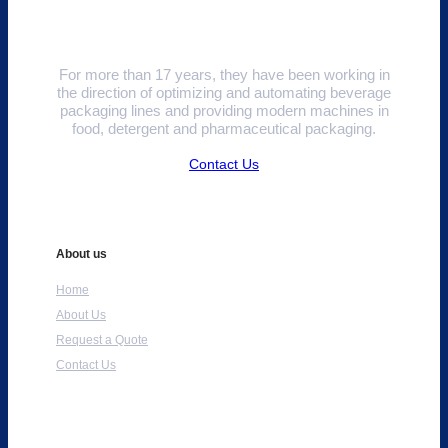
For more than 17 years, they have been working in
the direction of optimizing and automating beverage
packaging lines and providing modern machines in
food, detergent and pharmaceutical packaging.
Contact Us
About us
Home
About Us
Request a Quote
Contact Us