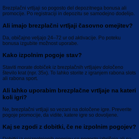
Brezplačni vrtljaji so pogosto del depozitnega bonusa ali
promocije. Po registraciji in depozitu se samodejno dodelijo.
Ali imajo brezplačni vrtljaji časovno omejitev?
Da, običajno veljajo 24–72 ur od aktivacije. Po poteku
bonusa izgubite možnost uporabe.
Kako izpolnim pogoje stav?
Staviti morate dobiček iz brezplačnih vrtljajev določeno
število krat (npr. 35x). To lahko storite z igranjem rabona slots
ali rabona sport.
Ali lahko uporabim brezplačne vrtljaje na kateri
koli igri?
Ne, brezplačni vrtljaji so vezani na določene igre. Preverite
pogoje promocije, da vidite, katere igre so dovoljene.
Kaj se zgodi z dobitki, če ne izpolnim pogojev?
Dobitki iz neizpolnjenih pogojev se pogosto izbrišejo ali pa