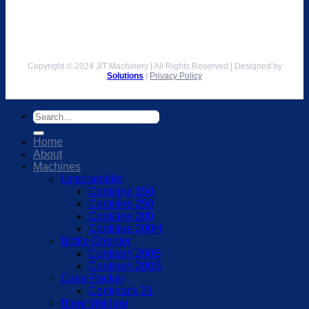
Copyright © 2024 JIT Machinery | All Rights Reserved | Designed by
Solutions
|
Privacy Policy
Home
About
Machines
Unscrambler
Contiline 150
Contiline 250
Contiline 200
Contiline 200H
Bottle Orienter
Contisort 200B
Contisort 200S
Case Packer
Contipack 21
Blow Molding