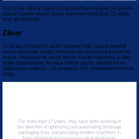
Pre rýchle výbery odporúčame používať e-wallet. Pri prvom
výbere budete musieť prejsť overením totožnosti, čo môže
trvať až 48 hodín.
Záver
Či už ste začiatočník alebo skúsený hráč, casino admiral
online poskytuje všetko potrebné pre zábavné a bezpečné
hranie. Nezabudnite využiť promo kód pri registrácii a vždy
hrajte zodpovedne. Ak máte ďalšie otázky, obráťte sa na
zákaznícku podporu – je dostupná 24/7 prostredníctvom live
chatu.
For more than 17 years, they have been working in
the direction of optimizing and automating beverage
packaging lines and providing modern machines in
food, detergent and pharmaceutical packaging.