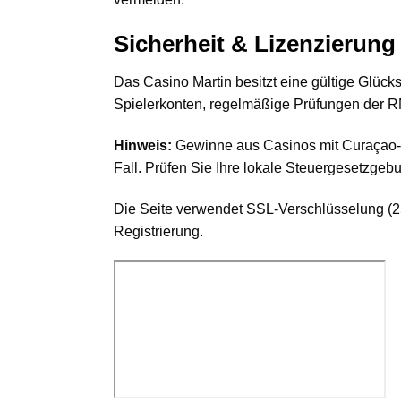
Sicherheit & Lizenzierung
Das Casino Martin besitzt eine gültige Glück
Spielerkonten, regelmäßige Prüfungen der R
Hinweis:
Gewinne aus Casinos mit Curaçao-Li
Fall. Prüfen Sie Ihre lokale Steuergesetzgeb
Die Seite verwendet SSL-Verschlüsselung (256
Registrierung.