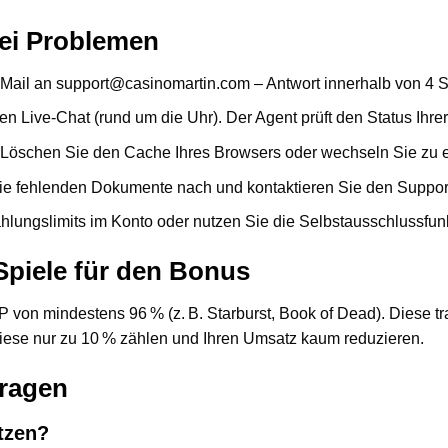
bei Problemen
Mail an support@casinomartin.com – Antwort innerhalb von 4 
n Live-Chat (rund um die Uhr). Der Agent prüft den Status Ihrer
Löschen Sie den Cache Ihres Browsers oder wechseln Sie zu e
e fehlenden Dokumente nach und kontaktieren Sie den Support
lungslimits im Konto oder nutzen Sie die Selbstausschlussfunk
 Spiele für den Bonus
 von mindestens 96 % (z. B. Starburst, Book of Dead). Diese 
diese nur zu 10 % zählen und Ihren Umsatz kaum reduzieren.
Fragen
tzen?