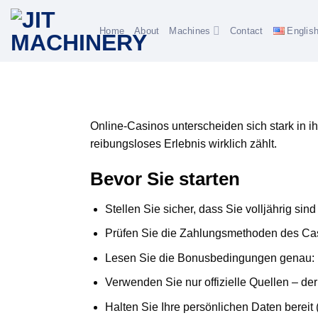
Skip
to
Home
About
Machines
Contact
Englis
content
Online-Casinos unterscheiden sich stark in i
reibungsloses Erlebnis wirklich zählt.
Bevor Sie starten
Stellen Sie sicher, dass Sie volljährig sin
Prüfen Sie die Zahlungsmethoden des Casi
Lesen Sie die Bonusbedingungen genau: 
Verwenden Sie nur offizielle Quellen – de
Halten Sie Ihre persönlichen Daten bereit 