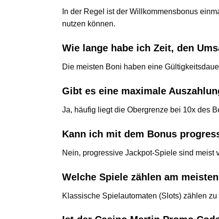
In der Regel ist der Willkommensbonus einma
nutzen können.
Wie lange habe ich Zeit, den Umsa
Die meisten Boni haben eine Gültigkeitsdaue
Gibt es eine maximale Auszahlu
Ja, häufig liegt die Obergrenze bei 10x des
Kann ich mit dem Bonus progress
Nein, progressive Jackpot-Spiele sind mei
Welche Spiele zählen am meiste
Klassische Spielautomaten (Slots) zählen zu