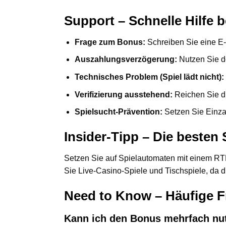
Support – Schnelle Hilfe 
Frage zum Bonus:
Schreiben Sie eine E-
Auszahlungsverzögerung:
Nutzen Sie de
Technisches Problem (Spiel lädt nicht):
Verifizierung ausstehend:
Reichen Sie di
Spielsucht-Prävention:
Setzen Sie Einzah
Insider-Tipp – Die besten
Setzen Sie auf Spielautomaten mit einem RTP
Sie Live-Casino-Spiele und Tischspiele, da 
Need to Know – Häufige 
Kann ich den Bonus mehrfach nu