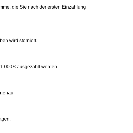
mme, die Sie nach der ersten Einzahlung
en wird storniert.
 1.000 € ausgezahlt werden.
 genau.
agen.