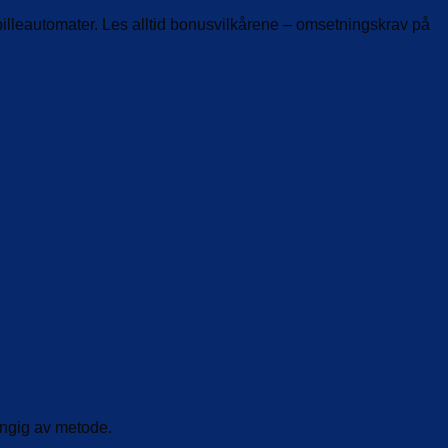
spilleautomater. Les alltid bonusvilkårene – omsetningskrav på
engig av metode.