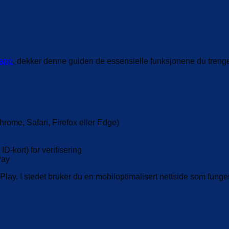
 app
, dekker denne guiden de essensielle funksjonene du trenger
hrome, Safari, Firefox eller Edge)
D-kort) for verifisering
Pay
e Play. I stedet bruker du en mobiloptimalisert nettside som fu