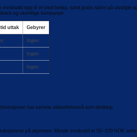
 innskudd opp til et visst beløp, samt gratis spinn på utvalgte 
shback og ukentlige kampanjer.
id uttak
Gebyrer
er
Ingen
Ingen
Ingen
Mobilversjonen har samme sikkerhetsnivå som desktop.
instruksjonene på skjermen. Minste innskudd er 50–100 NOK avh