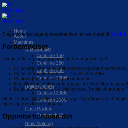
Skip
to
content
Home
Enten du er førstegangsbesøkende eller returnerer til
Coolbet
About
Machines
Forberedelser
Unscrambler
Contiline 150
Før du setter i gang, sørg for at du har følgende klart:
Contiline 250
En smarttelefon eller nettbrett med oppdatert nettleser (C
Contiline 200
Stabil internettforbindelse – 4G/5G eller WiFi
Contiline 200H
Gyldig e-postadresse og mobilnummer
Identifikasjonsdokumenter (pass, førerkort eller nasjonalt I
Bottle Orienter
Betalingsmetode: VISA, Mastercard, Trustly eller Apple 
Contisort 200B
Merk: Coolbet tilbyr ikke en egen app i App Store eller Googl
Contisort 200S
hjemskjermen for rask tilgang.
Case Packer
Opprette kontoen din
Contipack 21
Blow Molding