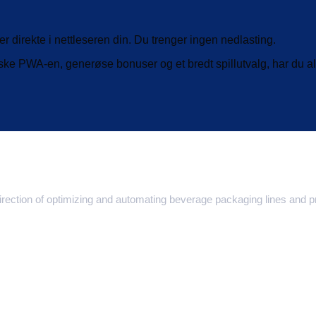
r direkte i nettleseren din. Du trenger ingen nedlasting.
ske PWA-en, generøse bonuser og et bredt spillutvalg, har du alt
irection of optimizing and automating beverage packaging lines and 