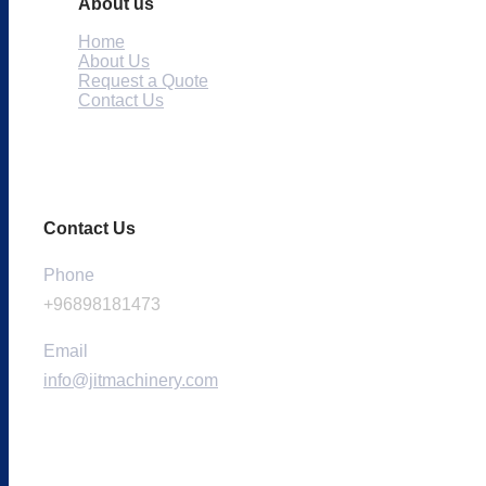
About us
Home
About Us
Request a Quote
Contact Us
Contact Us
Phone
+96898181473
Email
info@jitmachinery.com