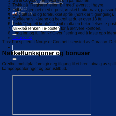
Gå til Coolbet i nettleseren din på mobilen.
Contiblow 3000
Trykk på “Registrer” eller “Bli med” øverst til høyre.
Contact
Fyll ut skjemaet med e-post, ønsket brukernavn, passord
English
Velg ditt land og foretrukket språk (norsk er tilgjengelig).
Godkjenn vilkårene og bekreft at du er over 18 år.
Trykk “Opprett konto”. Du vil motta en bekreftelses-e-post
Klikk på lenken i e-posten for å aktivere kontoen.
Logg inn og fullfør KYC-verifisering ved å laste opp ident
Get in touch
Tips: For spillere i Norge er Coolbet lisensiert av Curacao. Det
Nøkkelfunksjoner og bonuser
Coolbet mobilplattform gir deg tilgang til et bredt utvalg av s
kampoppdateringer og bonustilbud.