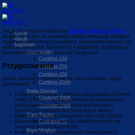
Skip
to
content
Ten praktyczny przewodnik po
Ewinner aplikacja mobilna
Home
skupia się na tym, co naprawdę ważne: bonusach, dostępie
About
mobilnym i terminowych wypłatach. Niezależnie od tego, czy
Machines
grasz na smartfonie, tablecie czy komputerze, znajdziesz tu
Unscrambler
wszystkie informacje, aby zacząć i wygrywać.
Contiline 150
Przygotowanie
Contiline 250
Contiline 200
Zanim zaczniesz, upewnij się, że masz wszystko, czego
Contiline 200H
potrzebujesz:
Bottle Orienter
Urządzenie mobilne z aktualną przeglądarką (Chrome,
Contisort 200B
Safari, Firefox) – aplikacja Ewinner to progresywna
aplikacja webowa (PWA), którą uruchamiasz z
Contisort 200S
poziomu przeglądarki bez instalacji ze sklepu.
Case Packer
Stabilne połączenie internetowe (Wi-Fi lub 4G/5G).
Ważny dokument tożsamości (dowód osobisty lub
Contipack 21
paszport) do weryfikacji konta.
Blow Molding
Konto w jednej z obsługiwanych metod płatności