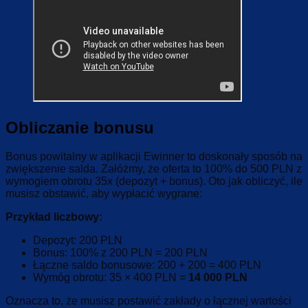
Obliczanie bonusu
Bonus powitalny w aplikacji Ewinner to doskonały sposób na
zwiększenie salda. Załóżmy, że oferta to 100% do 500 PLN z
wymogiem obrotu 35x (depozyt + bonus). Oto jak obliczyć, ile
musisz obstawić, aby wypłacić wygrane:
Przykład liczbowy:
Depozyt: 200 PLN
Bonus: 100% z 200 PLN = 200 PLN
Łączne saldo bonusowe: 200 + 200 = 400 PLN
Wymóg obrotu: 35 × 400 PLN =
14 000 PLN
Oznacza to, że musisz postawić zakłady o łącznej wartości