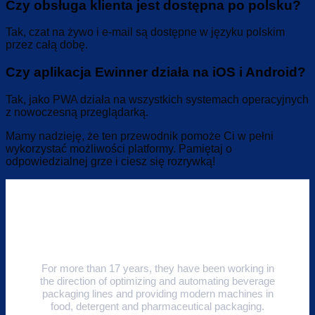
Czy obsługa klienta jest dostępna po polsku?
Tak, czat na żywo i e-mail są dostępne w języku polskim
przez całą dobę.
Czy aplikacja Ewinner działa na iOS i Android?
Tak, jako PWA działa na wszystkich systemach operacyjnych
z nowoczesną przeglądarką.
Mamy nadzieję, że ten przewodnik pomoże Ci w pełni
wykorzystać możliwości platformy. Pamiętaj o
odpowiedzialnej grze i ciesz się rozrywką!
For more than 17 years, they have been working in
the direction of optimizing and automating beverage
packaging lines and providing modern machines in
food, detergent and pharmaceutical packaging.