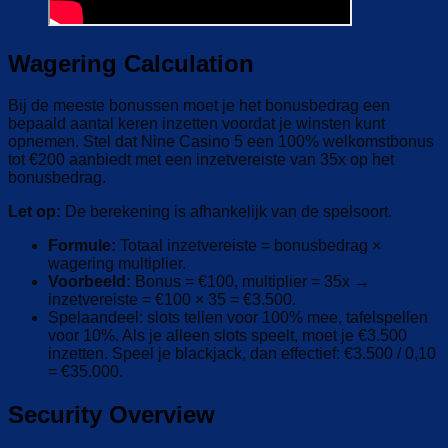
Wagering Calculation
Bij de meeste bonussen moet je het bonusbedrag een
bepaald aantal keren inzetten voordat je winsten kunt
opnemen. Stel dat Nine Casino 5 een 100% welkomstbonus
tot €200 aanbiedt met een inzetvereiste van 35x op het
bonusbedrag.
Let op:
De berekening is afhankelijk van de spelsoort.
Formule:
Totaal inzetvereiste = bonusbedrag ×
wagering multiplier.
Voorbeeld:
Bonus = €100, multiplier = 35x →
inzetvereiste = €100 × 35 = €3.500.
Spelaandeel: slots tellen voor 100% mee, tafelspellen
voor 10%. Als je alleen slots speelt, moet je €3.500
inzetten. Speel je blackjack, dan effectief: €3.500 / 0,10
= €35.000.
Security Overview