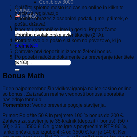
Contiblow 3000
Obiščite spletno mesto ice casino online in kliknite
Contact
gumb za registracijo.
English
Izpolnite obrazec z osebnimi podatki (ime, priimek, e-
pošta, država).
Izberite uporabniško ime in geslo. Priporočamo
uporabo dvofaktorske avtentikacije (2FA).
Potrdite svojo e-pošto s klikom na povezavo, ki jo
Get in touch
prejmete.
Opravite prvi depozit in izberite želeni bonus.
Po potrebi naložite dokumente za preverjanje identitete
(KYC).
Bonus Math
Eden najpomembnejših vidikov igranja na ice casino online
so bonusi. Za izračun realne vrednosti bonusa uporabite
naslednjo formulo:
Pomembno:
Vedno preverite pogoje stavljenja.
Primer: Položite 50 € in prejmete 100 % bonus do 200 €.
Zahteva za stavljenje je 35-kratnik (depozit + bonus): (50 +
50) × 35 = 3500 €. Če igrate igre s povprečnim RTP 96 %,
lahko pričakujete izgubo 4 % od 3500 €, kar je 140 €. Ker