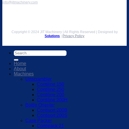
info@jitmachinery.com
Copyright © 2024 JIT Machinery | All Rights Reserved | Designed by
Solutions
|
Privacy Policy
Home
About
Machines
Unscrambler
Contiline 150
Contiline 250
Contiline 200
Contiline 200H
Bottle Orienter
Contisort 200B
Contisort 200S
Case Packer
Contipack 21