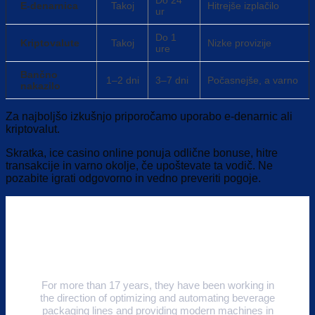
E-denarnica
Takoj
Hitrejše izplačilo
ur
Do 1
Kriptovalute
Takoj
Nizke provizije
ure
Bančno
1–2 dni
3–7 dni
Počasnejše, a varno
nakazilo
Za najboljšo izkušnjo priporočamo uporabo e-denarnic ali
kriptovalut.
Skratka, ice casino online ponuja odlične bonuse, hitre
transakcije in varno okolje, če upoštevate ta vodič. Ne
pozabite igrati odgovorno in vedno preveriti pogoje.
For more than 17 years, they have been working in
the direction of optimizing and automating beverage
packaging lines and providing modern machines in