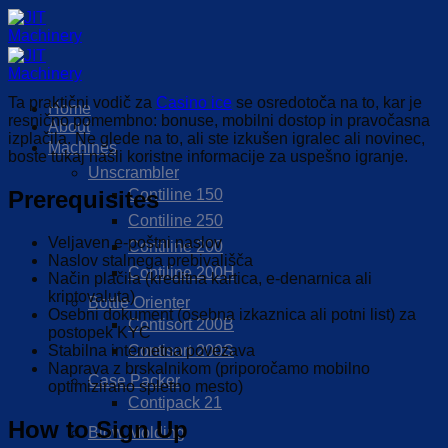
Skip
to
content
Ta praktični vodič za
Casino ice
se osredotoča na to, kar je
Home
resnično pomembno: bonuse, mobilni dostop in pravočasna
About
izplačila. Ne glede na to, ali ste izkušen igralec ali novinec,
Machines
boste tukaj našli koristne informacije za uspešno igranje.
Unscrambler
Prerequisites
Contiline 150
Contiline 250
Veljaven e-poštni naslov
Contiline 200
Naslov stalnega prebivališča
Contiline 200H
Način plačila (kreditna kartica, e-denarnica ali
kriptovaluta)
Bottle Orienter
Osebni dokument (osebna izkaznica ali potni list) za
Contisort 200B
postopek KYC
Stabilna internetna povezava
Contisort 200S
Naprava z brskalnikom (priporočamo mobilno
Case Packer
optimizirano spletno mesto)
Contipack 21
How to Sign Up
Blow Molding