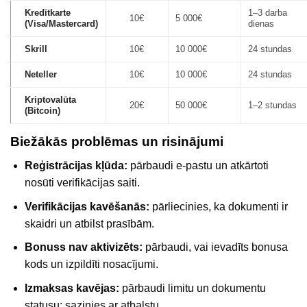
Kredītkarte
1–3 darba
10€
5 000€
(Visa/Mastercard)
dienas
Skrill
10€
10 000€
24 stundas
Neteller
10€
10 000€
24 stundas
Kriptovalūta
20€
50 000€
1–2 stundas
(Bitcoin)
Biežākās problēmas un risinājumi
Reģistrācijas kļūda:
pārbaudi e-pastu un atkārtoti
nosūti verifikācijas saiti.
Verifikācijas kavēšanās:
pārliecinies, ka dokumenti ir
skaidri un atbilst prasībām.
Bonuss nav aktivizēts:
pārbaudi, vai ievadīts bonusa
kods un izpildīti nosacījumi.
Izmaksas kavējas:
pārbaudi limitu un dokumentu
statusu; sazinies ar atbalstu.