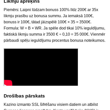
Likmju aprēķins
Piemērs: Laipni lūdzam bonuss 100% līdz 200€ ar 35x
likmju prasību uz bonusa summu. Ja iemaksā 100€,
bonuss ir 100€, tātad jāizspēlē 100€ × 35 = 3500€.
Formula: W = B × WR. Ja spēle dod tikai 10% ieguldījumu,
faktiskā likmju summa ir 3500 € ÷ 0,10 = 35 000€. Vienmēr
pārbaudi spēļu ieguldījumu procentus bonusa noteikumos.
Drošības pārskats
Kazino izmanto SSL šifrēšanu visiem datiem un atbilst