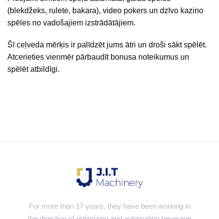
(blekdžeks, rulete, bakara), video pokers un dzīvo kazino
spēles no vadošajiem izstrādātājiem.
Šī ceļveda mērķis ir palīdzēt jums ātri un droši sākt spēlēt.
Atcerieties vienmēr pārbaudīt bonusa noteikumus un
spēlēt atbildīgi.
For more than 17 years, they have been working in
the direction of optimizing and automating beverage