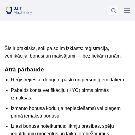
Skip
to
content
Šis ir praktisks, soli pa solim izklāsts: reģistrācija,
verifikācija, bonusi un maksājumi — bez liekām runām.
Ātrā pārbaude
Reģistrējies ar derīgu e-pastu un personīgiem datiem.
Pabeidz konta verifikāciju (KYC) pirms pirmās
izmaksas.
Izmanto bonusa kodu (ja nepieciešams) vai pieņem
pirmā iemaksa bonusu.
Izlasi bonusa noteikumus: likmju prasības, spēļu
ieguldījumu procentus un laika ierobežojumus.