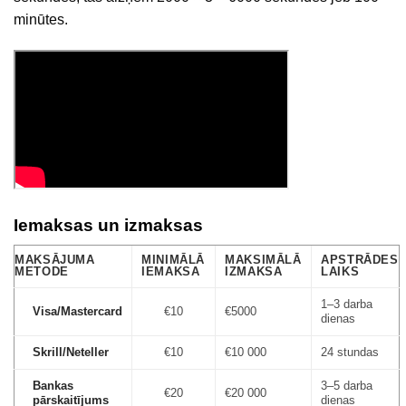
minūtes.
Iemaksas un izmaksas
MAKSĀJUMA
MINIMĀLĀ
MAKSIMĀLĀ
APSTRĀDES
METODE
IEMAKSA
IZMAKSA
LAIKS
1–3 darba
Visa/Mastercard
€10
€5000
dienas
Skrill/Neteller
€10
€10 000
24 stundas
Bankas
3–5 darba
€20
€20 000
pārskaitījums
dienas