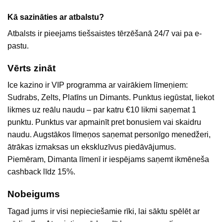
Kā sazināties ar atbalstu?
Atbalsts ir pieejams tiešsaistes tērzēšanā 24/7 vai pa e-
pastu.
Vērts zināt
Ice kazino ir VIP programma ar vairākiem līmeņiem:
Sudrabs, Zelts, Platīns un Dimants. Punktus iegūstat, liekot
likmes uz reālu naudu – par katru €10 likmi saņemat 1
punktu. Punktus var apmainīt pret bonusiem vai skaidru
naudu. Augstākos līmeņos saņemat personīgo menedžeri,
ātrākas izmaksas un ekskluzīvus piedāvājumus.
Piemēram, Dimanta līmenī ir iespējams saņemt ikmēneša
cashback līdz 15%.
Nobeigums
Tagad jums ir visi nepieciešamie rīki, lai sāktu spēlēt ar