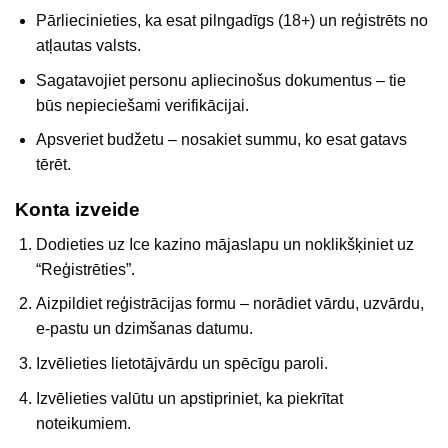
Pārliecinieties, ka esat pilngadīgs (18+) un reģistrēts no
atļautas valsts.
Sagatavojiet personu apliecinošus dokumentus – tie
būs nepieciešami verifikācijai.
Apsveriet budžetu – nosakiet summu, ko esat gatavs
tērēt.
Konta izveide
Dodieties uz Ice kazino mājaslapu un noklikšķiniet uz
“Reģistrēties”.
Aizpildiet reģistrācijas formu – norādiet vārdu, uzvārdu,
e-pastu un dzimšanas datumu.
Izvēlieties lietotājvārdu un spēcīgu paroli.
Izvēlieties valūtu un apstipriniet, ka piekrītat
noteikumiem.