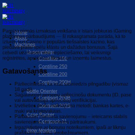
Skip
to
content
Pareiza pirmās izmaksas veikšana ir īstais jebkuras iGaming
Home
platformas pārbaudījums — šī rokasgramata parāda, kā to
About
izturēt. Izzi Casino ir populārs tiešsaistes kazino, kas
Machines
piedāvā plašu spēļu klāstu un dažādus bonusus. Šajā
Unscrambler
ceļvedī uzzināsiet visu nepieciešamo, lai veiksmīgi
reģistrētos, aprēķinātu likmes un izņemtu laimestus.
Contiline 150
Contiline 250
Gatavošanās
Contiline 200
Contiline 200H
Pārliecinieties, ka esat sasniedzis pilngadību (vismaz
18 gadi).
Bottle Orienter
Sagatavojiet personu apliecinošu dokumentu (ID, pase
Contisort 200B
vai autovadītāja apliecība) verifikācijai.
Izvēlieties drošu maksājuma metodi: bankas kartes, e-
Contisort 200S
maki vai kriptovalūtas.
Case Packer
Pārbaudiet interneta savienojumu – ieteicams stabils
Contipack 21
savienojums, lai nerastos pārtraukumi.
Iepazīstieties ar bonusu noteikumiem, īpaši ar likmju
Blow Molding
prasībām un laika ierobežojumiem.