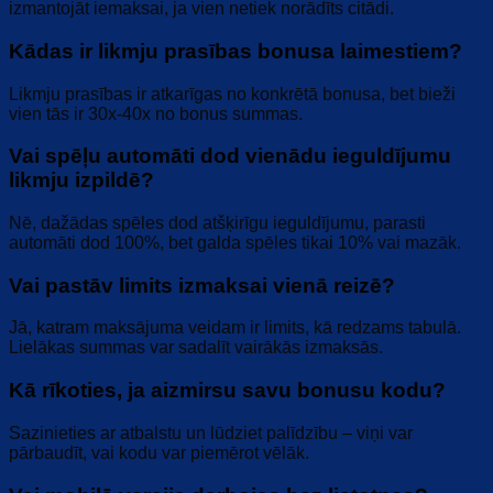
izmantojāt iemaksai, ja vien netiek norādīts citādi.
Kādas ir likmju prasības bonusa laimestiem?
Likmju prasības ir atkarīgas no konkrētā bonusa, bet bieži
vien tās ir 30x-40x no bonus summas.
Vai spēļu automāti dod vienādu ieguldījumu
likmju izpildē?
Nē, dažādas spēles dod atšķirīgu ieguldījumu, parasti
automāti dod 100%, bet galda spēles tikai 10% vai mazāk.
Vai pastāv limits izmaksai vienā reizē?
Jā, katram maksājuma veidam ir limits, kā redzams tabulā.
Lielākas summas var sadalīt vairākās izmaksās.
Kā rīkoties, ja aizmirsu savu bonusu kodu?
Sazinieties ar atbalstu un lūdziet palīdzību – viņi var
pārbaudīt, vai kodu var piemērot vēlāk.