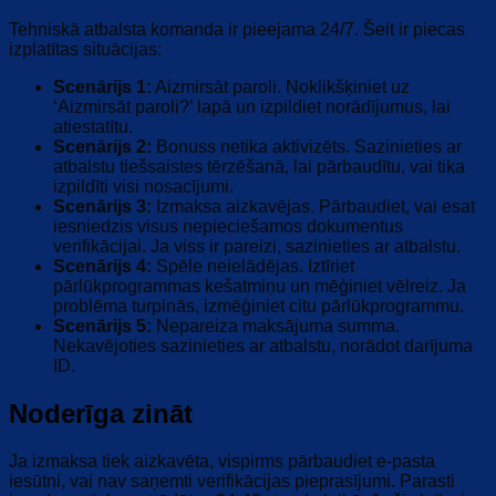
Tehniskā atbalsta komanda ir pieejama 24/7. Šeit ir piecas
izplatītas situācijas:
Scenārijs 1:
Aizmirsāt paroli. Noklikšķiniet uz
‘Aizmirsāt paroli?’ lapā un izpildiet norādījumus, lai
atiestatītu.
Scenārijs 2:
Bonuss netika aktivizēts. Sazinieties ar
atbalstu tiešsaistes tērzēšanā, lai pārbaudītu, vai tika
izpildīti visi nosacījumi.
Scenārijs 3:
Izmaksa aizkavējas. Pārbaudiet, vai esat
iesniedzis visus nepieciešamos dokumentus
verifikācijai. Ja viss ir pareizi, sazinieties ar atbalstu.
Scenārijs 4:
Spēle neielādējas. Iztīriet
pārlūkprogrammas kešatmiņu un mēģiniet vēlreiz. Ja
problēma turpinās, izmēģiniet citu pārlūkprogrammu.
Scenārijs 5:
Nepareiza maksājuma summa.
Nekavējoties sazinieties ar atbalstu, norādot darījuma
ID.
Noderīga zināt
Ja izmaksa tiek aizkavēta, vispirms pārbaudiet e-pasta
iesūtni, vai nav saņemti verifikācijas pieprasījumi. Parasti