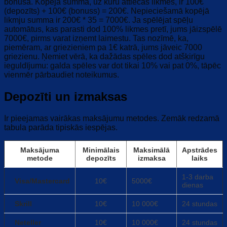
bonusā. Kopējā summa, uz kuru attiecas likmes, ir 100€
(depozīts) + 100€ (bonuss) = 200€. Nepieciešamā kopējā
likmju summa ir 200€ * 35 = 7000€. Ja spēlējat spēļu
automātus, kas parasti dod 100% likmes pretī, jums jāizspēlē
7000€, pirms varat izņemt laimestu. Tas nozīmē, ka,
piemēram, ar griezieniem pa 1€ katrā, jums jāveic 7000
griezienu. Ņemiet vērā, ka dažādas spēles dod atšķirīgu
ieguldījumu: galda spēles var dot tikai 10% vai pat 0%, tāpēc
vienmēr pārbaudiet noteikumus.
Depozīti un izmaksas
Ir pieejamas vairākas maksājumu metodes. Zemāk redzamā
tabula parāda tipiskās iespējas.
Maksājuma
Minimālais
Maksimālā
Apstrādes
metode
depozīts
izmaksa
laiks
1-3 darba
Visa/Mastercard
10€
5000€
dienas
Skrill
10€
10 000€
24 stundas
Neteller
10€
10 000€
24 stundas