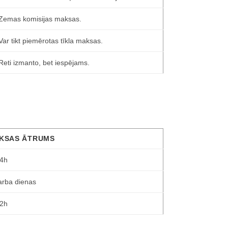
Zemas komisijas maksas.
Var tikt piemērotas tīkla maksas.
Reti izmanto, bet iespējams.
KSAS ĀTRUMS
24h
arba dienas
12h