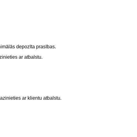
inimālās depozīta prasības.
zinieties ar atbalstu.
zinieties ar klientu atbalstu.