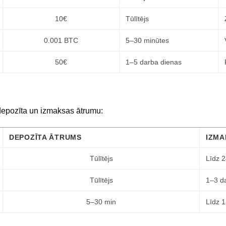
10€
Tūlītējs
0.001 BTC
5–30 minūtes
50€
1–5 darba dienas
 depozīta un izmaksas ātrumu:
DEPOZĪTA ĀTRUMS
IZMA
Tūlītējs
Līdz 
Tūlītējs
1–3 d
5–30 min
Līdz 