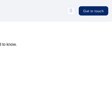
Get in touch
d to know.