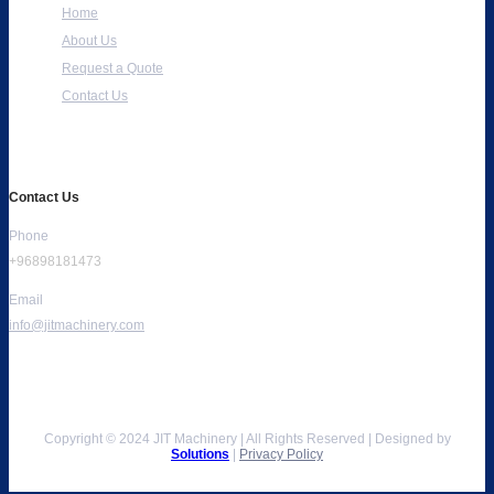
Home
About Us
Request a Quote
Contact Us
Contact Us
Phone
+96898181473
Email
info@jitmachinery.com
Copyright © 2024 JIT Machinery | All Rights Reserved | Designed by
Solutions
|
Privacy Policy