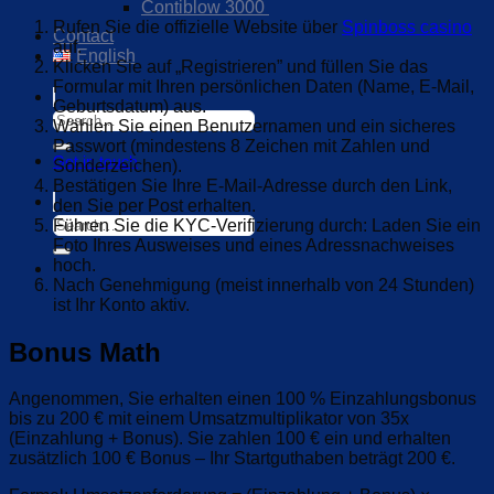
Contiblow 3000
Rufen Sie die offizielle Website über
Spinboss casino
Contact
auf.
English
Klicken Sie auf „Registrieren” und füllen Sie das
Formular mit Ihren persönlichen Daten (Name, E‑Mail,
Geburtsdatum) aus.
Wählen Sie einen Benutzernamen und ein sicheres
Passwort (mindestens 8 Zeichen mit Zahlen und
Get in touch
Sonderzeichen).
Bestätigen Sie Ihre E‑Mail-Adresse durch den Link,
den Sie per Post erhalten.
Führen Sie die KYC-Verifizierung durch: Laden Sie ein
Foto Ihres Ausweises und eines Adressnachweises
hoch.
Nach Genehmigung (meist innerhalb von 24 Stunden)
ist Ihr Konto aktiv.
Bonus Math
Angenommen, Sie erhalten einen 100 % Einzahlungsbonus
bis zu 200 € mit einem Umsatzmultiplikator von 35x
(Einzahlung + Bonus). Sie zahlen 100 € ein und erhalten
zusätzlich 100 € Bonus – Ihr Startguthaben beträgt 200 €.