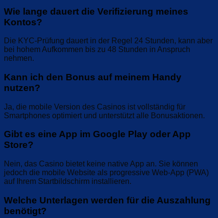
Wie lange dauert die Verifizierung meines
Kontos?
Die KYC‑Prüfung dauert in der Regel 24 Stunden, kann aber
bei hohem Aufkommen bis zu 48 Stunden in Anspruch
nehmen.
Kann ich den Bonus auf meinem Handy
nutzen?
Ja, die mobile Version des Casinos ist vollständig für
Smartphones optimiert und unterstützt alle Bonusaktionen.
Gibt es eine App im Google Play oder App
Store?
Nein, das Casino bietet keine native App an. Sie können
jedoch die mobile Website als progressive Web‑App (PWA)
auf Ihrem Startbildschirm installieren.
Welche Unterlagen werden für die Auszahlung
benötigt?