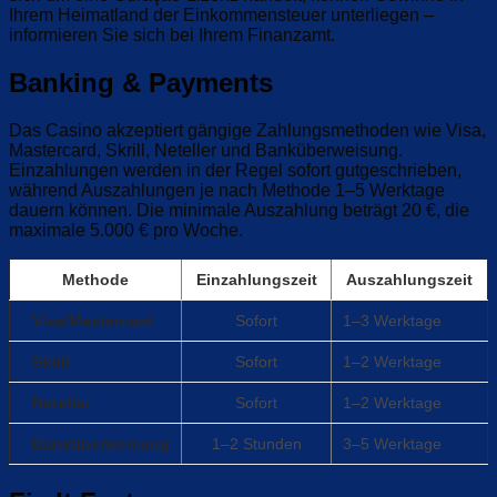
Ihrem Heimatland der Einkommensteuer unterliegen –
informieren Sie sich bei Ihrem Finanzamt.
Banking & Payments
Das Casino akzeptiert gängige Zahlungsmethoden wie Visa,
Mastercard, Skrill, Neteller und Banküberweisung.
Einzahlungen werden in der Regel sofort gutgeschrieben,
während Auszahlungen je nach Methode 1–5 Werktage
dauern können. Die minimale Auszahlung beträgt 20 €, die
maximale 5.000 € pro Woche.
Methode
Einzahlungszeit
Auszahlungszeit
Visa/Mastercard
Sofort
1–3 Werktage
Skrill
Sofort
1–2 Werktage
Neteller
Sofort
1–2 Werktage
Banküberweisung
1–2 Stunden
3–5 Werktage