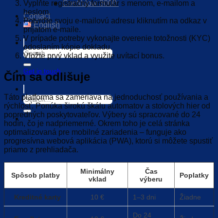
Vyplňte registračný formulár s menom, e-mailom a
Contiblow 3000
heslom.
Contact
Potvrďte svoju e-mailovú adresu kliknutím na odkaz v
English
prijatom e-maile.
V prípade potreby vykonajte overenie totožnosti (KYC)
odoslaním kópie dokladu.
Vložte prvý vklad a využite uvítací bonus.
Get in touch
Čím sa odlišuje
Táto platforma sa zameriava na jednoduchosť používania a
rýchlosť. Ponúka širokú škálu automatov a stolových hier od
popredných poskytovateľov. Výbery sú spracované do 24
hodín, čo je nadpriemerné. Okrem toho je celá stránka
optimalizovaná pre mobilné zariadenia – funguje ako
progresívna webová aplikácia (PWA), ktorú si môžete spustiť
priamo z prehliadača.
Minimálny
Čas
Spôsob platby
Poplatky
vklad
výberu
Kreditné karty
10 €
1–3 dni
Žiadne
Do 24