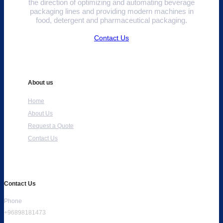
the direction of optimizing and automating beverage
packaging lines and providing modern machines in
food, detergent and pharmaceutical packaging.
Contact Us
About us
Home
About Us
Request a Quote
Contact Us
Contact Us
Phone
+96898181473