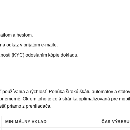
mailom a heslom.
na odkaz v prijatom e-maile.
žnosti (KYC) odoslaním kópie dokladu.
 používania a rýchlosť. Ponúka širokú škálu automatov a stolo
priemerné. Okrem toho je celá stránka optimalizovaná pre mobi
tiť priamo z prehliadača.
MINIMÁLNY VKLAD
ČAS VÝBERU