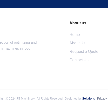
About us
Home
ection of optimizing and
About Us
rn machines in food,
Request a Quote
Contact Us
ight © 2024 JIT Machinery | All Rights Reserved | Designed by
Solutions
|
Privacy 