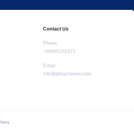
Contact Us
Phone
+96898181473
Email
info@jitmachinery.com
Policy