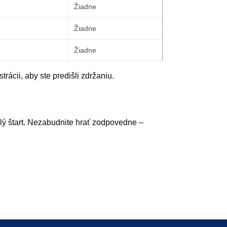
Žiadne
Žiadne
Žiadne
ácii, aby ste predišli zdržaniu.
ulý štart. Nezabudnite hrať zodpovedne –