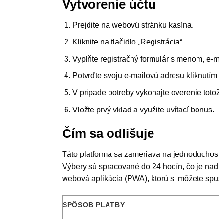
Vytvorenie účtu
Prejdite na webovú stránku kasína.
Kliknite na tlačidlo „Registrácia“.
Vyplňte registračný formulár s menom, e-
Potvrďte svoju e-mailovú adresu kliknutím 
V prípade potreby vykonajte overenie toto
Vložte prvý vklad a využite uvítací bonus.
Čím sa odlišuje
Táto platforma sa zameriava na jednoduchosť
Výbery sú spracované do 24 hodín, čo je nad
webová aplikácia (PWA), ktorú si môžete spus
SPÔSOB PLATBY