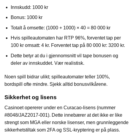
Innskudd: 1000 kr
Bonus: 1000 kr
Totalt å omsette: (1000 + 1000) × 40 = 80 000 kr
Hvis spilleautomaten har RTP 96%, forventet tap per
100 kr omsatt: 4 kr. Forventet tap på 80 000 kr: 3200 kr.
Dette betyr at du i gjennomsnitt vil tape bonusen og
deler av innskuddet. Vær realistisk.
Noen spill bidrar ulikt; spilleautomater teller 100%,
bordspill ofte mindre. Sjekk alltid bonusvilkårene.
Sikkerhet og lisens
Casinoet opererer under en Curacao-lisens (nummer
#8048/JAZ2017-001). Dette innebærer at det ikke er like
strengt som MGA eller norske lisenser, men grunnleggende
sikkerhetstiltak som 2FA og SSL-kryptering er på plass.