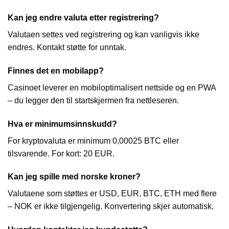
Kan jeg endre valuta etter registrering?
Valutaen settes ved registrering og kan vanligvis ikke
endres. Kontakt støtte for unntak.
Finnes det en mobilapp?
Casinoet leverer en mobiloptimalisert nettside og en PWA
– du legger den til startskjermen fra nettleseren.
Hva er minimumsinnskudd?
For kryptovaluta er minimum 0,00025 BTC eller
tilsvarende. For kort: 20 EUR.
Kan jeg spille med norske kroner?
Valutaene som støttes er USD, EUR, BTC, ETH med flere
– NOK er ikke tilgjengelig. Konvertering skjer automatisk.