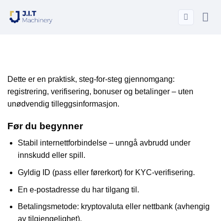
Skip
to
content
Dette er en praktisk, steg-for-steg gjennomgang:
registrering, verifisering, bonuser og betalinger – uten
unødvendig tilleggsinformasjon.
Før du begynner
Stabil internettforbindelse – unngå avbrudd under
innskudd eller spill.
Gyldig ID (pass eller førerkort) for KYC-verifisering.
En e-postadresse du har tilgang til.
Betalingsmetode: kryptovaluta eller nettbank (avhengig
av tilgjengelighet).