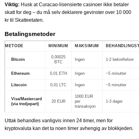
Viktig:
Husk at Curacao-lisensierte casinoer ikke betaler
skatt for deg – du må selv deklarere gevinster over 10 000
kr til Skatteetaten.
Betalingsmetoder
METODE
MINIMUM
MAKSIMUM
BEHANDLINGST
0,00025
Bitcoin
Ingen
1-2 bekreftelser
BTC
Ethereum
0,01 ETH
Ingen
~5 minutter
Litecoin
0,01 LTC
Ingen
~5 minutter
1000 EUR
Visa/Mastercard
20 EUR
per
1-3 dager
(via tredjepart)
transaksjon
Uttak behandles vanligvis innen 24 timer, men for
kryptovaluta kan det ta noen timer avhengig av blokkjeden.