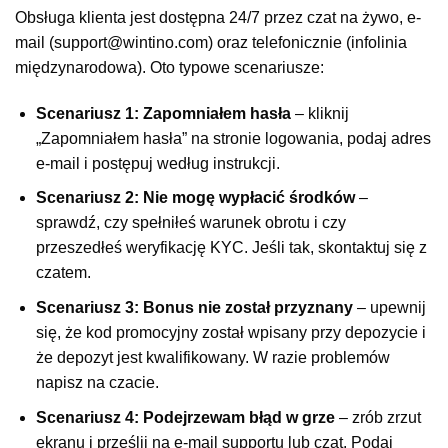
Obsługa klienta jest dostępna 24/7 przez czat na żywo, e-
mail (support@wintino.com) oraz telefonicznie (infolinia
międzynarodowa). Oto typowe scenariusze:
Scenariusz 1: Zapomniałem hasła
– kliknij
„Zapomniałem hasła” na stronie logowania, podaj adres
e-mail i postępuj według instrukcji.
Scenariusz 2: Nie mogę wypłacić środków
–
sprawdź, czy spełniłeś warunek obrotu i czy
przeszedłeś weryfikację KYC. Jeśli tak, skontaktuj się z
czatem.
Scenariusz 3: Bonus nie został przyznany
– upewnij
się, że kod promocyjny został wpisany przy depozycie i
że depozyt jest kwalifikowany. W razie problemów
napisz na czacie.
Scenariusz 4: Podejrzewam błąd w grze
– zrób zrzut
ekranu i prześlij na e-mail supportu lub czat. Podaj