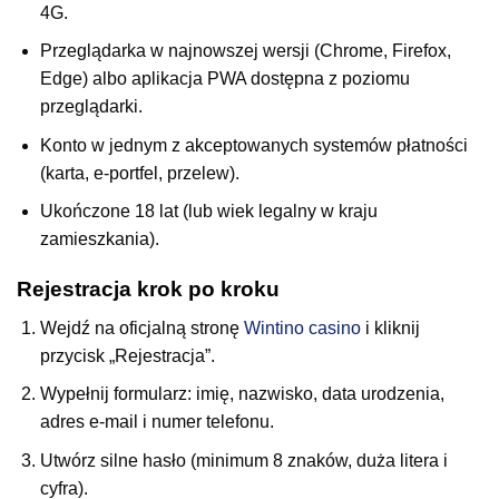
4G.
Przeglądarka w najnowszej wersji (Chrome, Firefox,
Edge) albo aplikacja PWA dostępna z poziomu
przeglądarki.
Konto w jednym z akceptowanych systemów płatności
(karta, e-portfel, przelew).
Ukończone 18 lat (lub wiek legalny w kraju
zamieszkania).
Rejestracja krok po kroku
Wejdź na oficjalną stronę
Wintino casino
i kliknij
przycisk „Rejestracja”.
Wypełnij formularz: imię, nazwisko, data urodzenia,
adres e-mail i numer telefonu.
Utwórz silne hasło (minimum 8 znaków, duża litera i
cyfra).