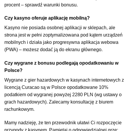
procent – sprawdź warunki bonusu.
Czy kasyno oferuje aplikację mobilną?
Kasyno nie posiada osobnej aplikacji w sklepach, ale
strona jest w pełni zoptymalizowana pod kątem urządzeń
mobilnych i działa jako progresywna aplikacja webowa
(PWA) – możesz dodać ją do ekranu głównego.
Czy wygrane z bonusu podlegają opodatkowaniu w
Polsce?
Wygrane z gier hazardowych w kasynach internetowych z
licencją Curacao są w Polsce opodatkowane 10%
podatkiem od wygranej powyżej 2280 PLN (wg ustawy o
grach hazardowych). Zalecamy konsultację z biurem
rachunkowym.
Mamy nadzieję, że ten przewodnik ułatwi Ci rozpoczęcie
przygody z kasynem. Pamiętaj o odpowiedzialnej grze: