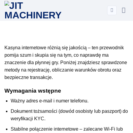
Skip
to
content
Kasyna internetowe różnią się jakością – ten przewodnik
pomija szum i skupia się na tym, co naprawdę ma
znaczenie dla płynnej gry. Poniżej znajdziesz sprawdzone
metody na rejestrację, obliczanie warunków obrotu oraz
bezpieczne transakcje.
Wymagania wstępne
Ważny adres e-mail i numer telefonu.
Dokument tożsamości (dowód osobisty lub paszport) do
weryfikacji KYC.
Stabilne połączenie internetowe – zalecane Wi-Fi lub