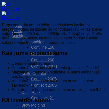
Skip
to
content
Pirms noguldāt naudu jebkurā tiešsaistes kazino, veltiet
Home
piecas minūtes, lai izlasītu šo kontrolsarakstu — tas aptver
About
soļus, kurus lielākā daļa spēlētāju izlaiž. Šajā ceļvedī mēs
Machines
detalizēti apskatīsim, kā droši sākt spēlēt Zodiac Casino,
Unscrambler
sākot no reģistrācijas līdz naudas izmaksai.
Contiline 150
Kas jums nepieciešams
Contiline 250
Contiline 200
Derīga e-pasta adrese
Contiline 200H
Personu apliecinošs dokuments (pase vai ID karte)
Maksājumu metode: kredītkarte, e-maks vai bankas
Bottle Orienter
pārskaitījums
Contisort 200B
Viedtālrunis, planšete vai dators ar stabilu interneta
savienojumu
Contisort 200S
Sapratne par bonusa noteikumiem un likmju prasībām
Case Packer
Contipack 21
Kā izveidot kontu
Blow Molding