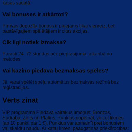
kases sadaļā.
Vai bonuses ir atkārtoti?
Pirmais depozīta bonuss ir pieejams tikai vienreiz, bet
pastāvīgajiem spēlētājiem ir citas akcijas.
Cik ilgi notiek izmaksa?
Parasti 24–72 stundas pēc pieprasījuma, atkarībā no
metodes.
Vai kazino piedāvā bezmaksas spēles?
Jā, varat spēlēt spēļu automātus bezmaksas režīmā bez
reģistrācijas.
Vērts zināt
VIP programma Piedāvā vairākus līmeņus: Bronzas,
Sudraba, Zelts un Platīns. Punktus nopelnāt, veicot likmes
(ap 10 punkti par 1 €). Punktus var apmainīt pret bonusiem
vai skaidru naudu. Ar katru līmeni paaugstinās priekšrocības: