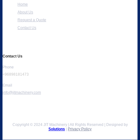
Home
About Us
Request a Quote
Contact Us
Contact Us
Phone
+96898181473
Email
info@jitmachinery.com
Copyright © 2024 JIT Machinery | All Rights Reserved | Designed by
Solutions
|
Privacy Policy