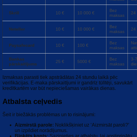
Bez
Skrill
10 €
10 000 €
24
maksas
Bez
Neteller
10 €
10 000 €
24
maksas
Bez
Na
Paysafecard
10 €
100 €
maksas
att
Bankas
Bez
3-
25 €
5000 €
pārskaitījums
maksas
di
Izmaksas parasti tiek apstrādātas 24 stundu laikā pēc
verifikācijas. E-maka pārskaitījumi ir gandrīz tūlītēji, savukārt
kredītkartēm var būt nepieciešamas vairākas dienas.
Atbalsta ceļvedis
Šeit ir biežākās problēmas un to risinājumi:
Aizmirstā parole:
Noklikšķiniet uz ‘Aizmirsāt paroli?’
un izpildiet norādījumus.
Bloķēts konts:
Sazinieties ar atbalstu, lai apstiprinātu