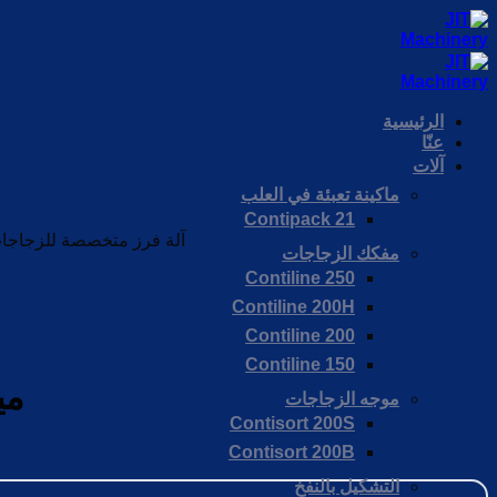
تخطي
للمحتوى
الرئيسية
عنّا
آلات
ماكينة تعبئة في العلب
Contipack 21
آلة فرز متخصصة للزجاجات الخفيفة الوزن، تصل سر
مفكك الزجاجات
Contiline 250
Contiline 200H
Contiline 200
Contiline 150
ميزا
موجه الزجاجات
Contisort 200S
Contisort 200B
التشكيل بالنفخ