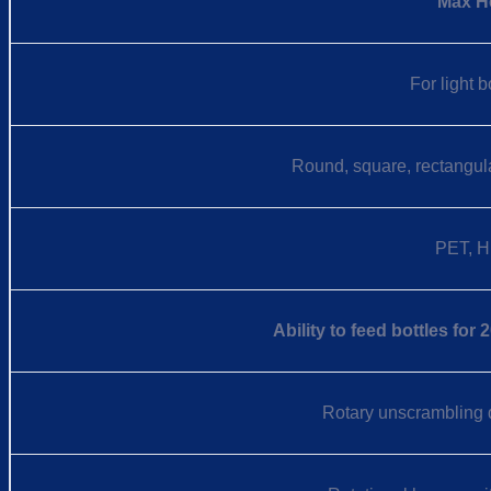
Max H
For light b
Round, square, rectangula
PET, H
Ability to feed bottles fo
Rotary unscrambling d