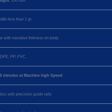
eight
: 350 mm
ottle less than 1 gr
r with narrative thikness on body
DPE, PP, PVC
r 20 minutes at Machine high Speed
isc with precision guide rails