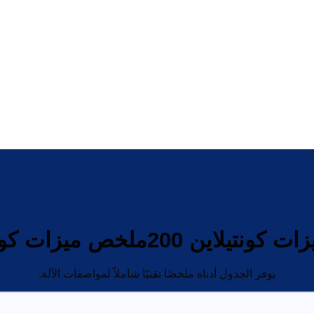
ين 200ملخص ميزات كونتيلاين H
يوفر الجدول أدناه ملخصًا تقنيًا شاملاً لمواصفات الآلة.