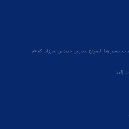
 الزجاجات كونتيلاين 200H بتصميم جديد، تم تخصيصه خصيصًا للزجاجات الخفيفة مثل زجاجات المياه التي تزن 9 أو 10 جرامات. يتميز هذا النموذج بقدرتين جديدتين تعززان كفاءة
ت إلى: