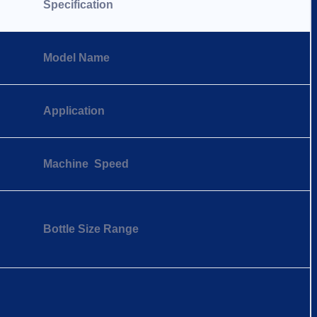
Specification
Model Name
Application
Machine Speed
Bottle Size Range