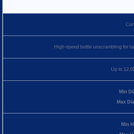
Con
High-speed bottle unscrambling for la
Up to 12,0
Min Di
Max Di
Min H