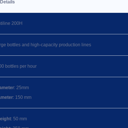
Details
tiline 200H
rge bottles and high-capacity production lines
00 bottles per hour
ameter
: 25mm
ameter
: 150 mm
eight
: 50 mm