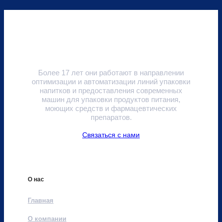
Более 17 лет они работают в направлении
оптимизации и автоматизации линий упаковки
напитков и предоставления современных
машин для упаковки продуктов питания,
моющих средств и фармацевтических
препаратов.
Связаться с нами
О нас
Главная
О компании