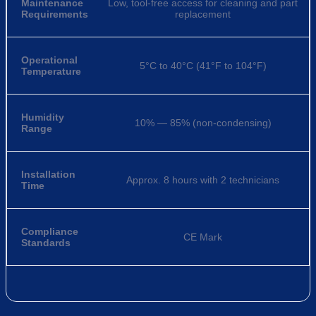
Maintenance
Low, tool-free access for cleaning and part
Requirements
replacement
Operational
5°C to 40°C (41°F to 104°F)
Temperature
Humidity
10% — 85% (non-condensing)
Range
Installation
Approx. 8 hours with 2 technicians
Time
Compliance
CE Mark
Standards