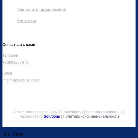
Запросить предложение
Контакты
Связаться с нами
Телефон
+96891277673
Email
info@jitmachinery.com
Авторские права © 2024 JIT Machinery | Все права защищены |
Разработано
Solutions
|
Политика конфиденциальности
[/ux_html]