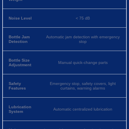
Noise Level
< 75 dB
Bottle Jam
Automatic jam detection with emergency
Detection
stop
Bottle Size
Manual quick-change parts
Adjustment
Safety
Emergency stop, safety covers, light
Features
curtains, warning alarms
Lubrication
Automatic centralized lubrication
System