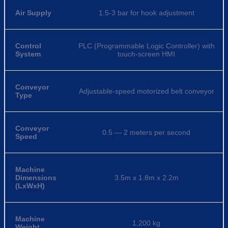
Air Supply
1.5-3 bar for hook adjustment
Control
PLC (Programmable Logic Controller) with
System
touch-screen HMI
Conveyor
Adjustable-speed motorized belt conveyor
Type
Conveyor
0.5 — 2 meters per second
Speed
Machine
Dimensions
3.5m x 1.8m x 2.2m
(LxWxH)
Machine
1,200 kg
Weight