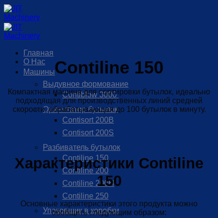
Skip
to
content
Главная
Contiline 150
О Нас
Машины
Выдувное формование
Компактная машина для сортировки бутылок, идеально
Contiblow 3000
подходящая для производственных линий средней
скорости, обрабатывающая до 100 бутылок в минуту.
Ориентатор бутылок
Contisort 200B
Contisort 200S
Разбиватель бутылок
Contiline 150
Характеристики Contiline
Contiline 200
150
Contiline 200H
Contiline 250
Основные характеристики этого продукта можно
Упаковщик в коробки
обобщить следующим образом: