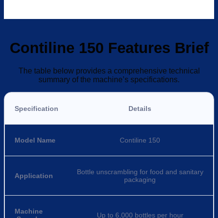
Contiline 150 Features Brief
The table below provides a comprehensive technical
summary of the machine’s specifications.
Specification
Details
Model Name
Contiline 150
Bottle unscrambling for food and sanitary
Application
packaging
Machine
Up to 6,000 bottles per hour