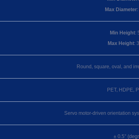
Max Diameter
Min Height
:
Max Height
:
Round, square, oval, and irr
PET, HDPE, P
Servo motor-driven orientation sy
± 0.5° (deg