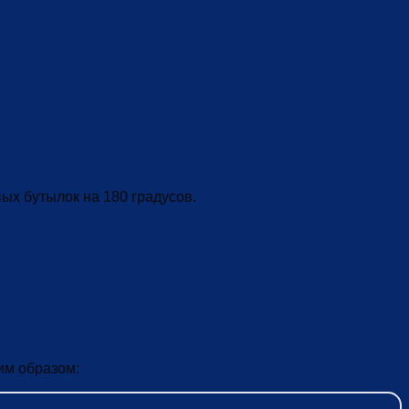
х бутылок на 180 градусов.
им образом: