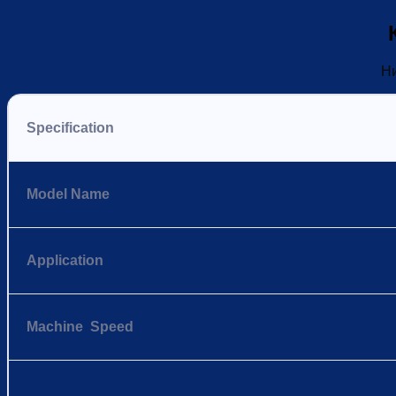
Ни
Specification
Model Name
Application
Machine Speed