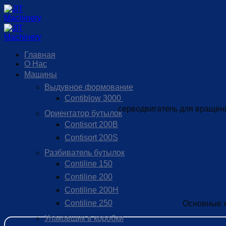
Skip
to
content
Главная
О Нас
Машины
Выдувное формование
Contiblow 3000
серводвигатель для вращен
Ориентатор бутылок
Contisort 200B
Contisort 200S
Разбиватель бутылок
Contiline 150
Contiline 200
Contiline 200H
Contiline 250
Основные х
Упаковщик в коробки