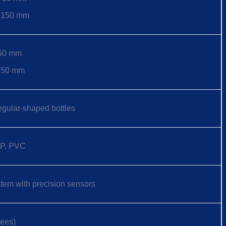
: 150 mm
 50 mm
 350 mm
egular-shaped bottles
P, PVC
stem with precision sensors
rees)