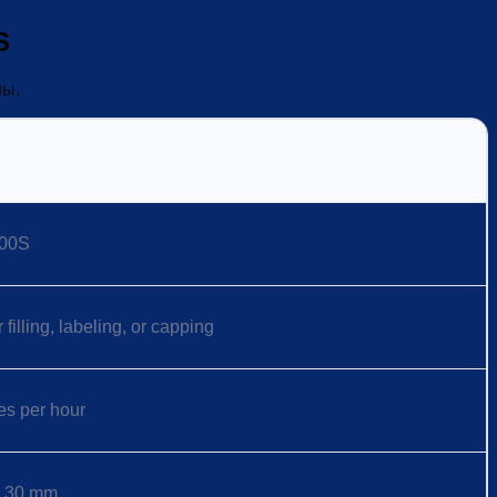
S
ны.
200S
 filling, labeling, or capping
es per hour
: 30 mm