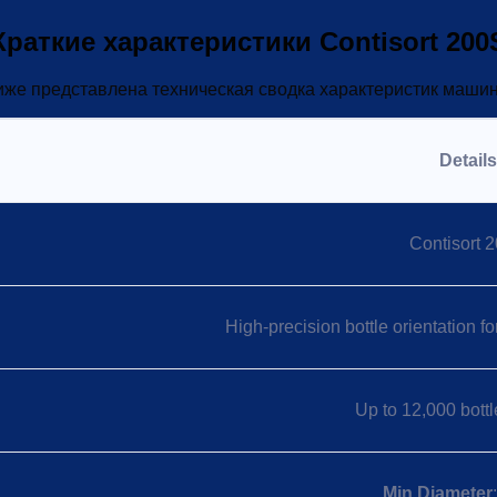
Краткие характеристики Contisort 200
же представлена техническая сводка характеристик маши
Details
Contisort 
High-precision bottle orientation for
Up to 12,000 bottl
Min Diameter