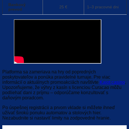
Bankový
25 €
1–3 pracovné dni
prevod
Platforma sa zameriava na hry od popredných
poskytovateľov a ponúka pravidelné turnaje. Pre viac
informácií o aktuálnych promoakciách navštívte
Kajot casino
.
Upozorňujeme, že výhry z kasín s licenciou Curacao môžu
podliehať dani z príjmu – odporúčame konzultovať s
daňovým poradcom.
Po úspešnej registrácii a prvom vklade si môžete ihneď
užívať širokú ponuku automatov a stolových hier.
Nezabudnite si nastaviť limity na zodpovedné hranie.