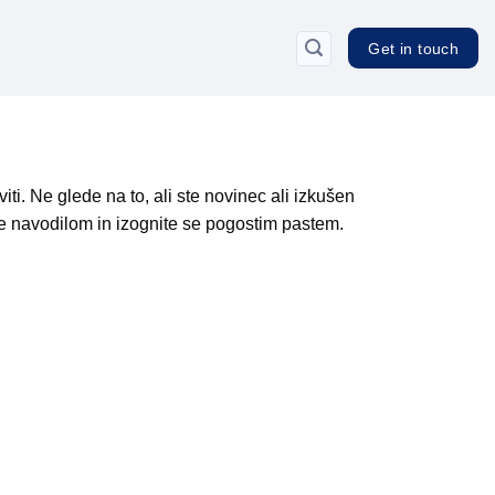
Get in touch
ti. Ne glede na to, ali ste novinec ali izkušen
edite navodilom in izognite se pogostim pastem.