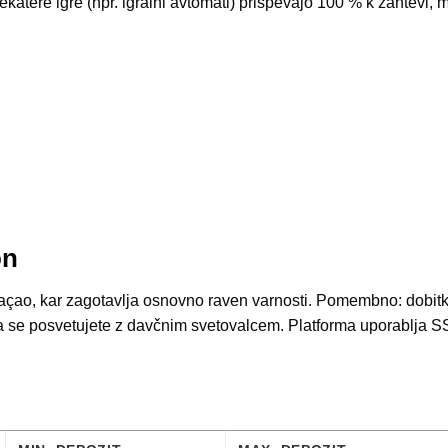
ekatere igre (npr. igralni avtomati) prispevajo 100 % k zahtevi,
on
çao, kar zagotavlja osnovno raven varnosti. Pomembno: dobitki iz
 se posvetujete z davčnim svetovalcem. Platforma uporablja SSL