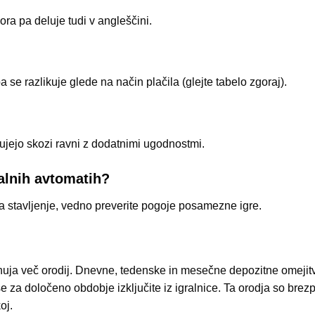
ra pa deluje tudi v angleščini.
 se razlikuje glede na način plačila (glejte tabelo zgoraj).
dujejo skozi ravni z dodatnimi ugodnostmi.
alnih avtomatih?
 stavljenje, vedno preverite pogoje posamezne igre.
uja več orodij. Dnevne, tedenske in mesečne depozitne omejitve
e za določeno obdobje izključite iz igralnice. Ta orodja so brezp
oj.