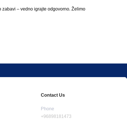
o zabavi – vedno igrajte odgovorno. Želimo
Contact Us
Phone
+96898181473