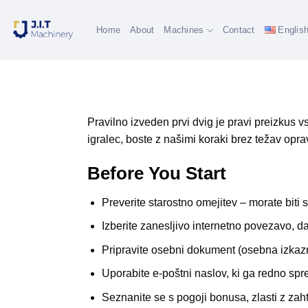
Skip
to
Home
About
Machines
Contact
Englis
content
Pravilno izveden prvi dvig je pravi preizkus v
igralec, boste z našimi koraki brez težav oprav
Before You Start
Preverite starostno omejitev – morate biti s
Izberite zanesljivo internetno povezavo, d
Pripravite osebni dokument (osebna izkaznic
Uporabite e-poštni naslov, ki ga redno spre
Seznanite se s pogoji bonusa, zlasti z zah