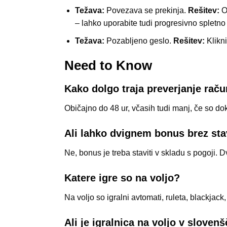
Težava:
Povezava se prekinja.
Rešitev:
Os
– lahko uporabite tudi progresivno spletno 
Težava:
Pozabljeno geslo.
Rešitev:
Klikni
Need to Know
Kako dolgo traja preverjanje rač
Običajno do 48 ur, včasih tudi manj, če so do
Ali lahko dvignem bonus brez st
Ne, bonus je treba staviti v skladu s pogoji. D
Katere igre so na voljo?
Na voljo so igralni avtomati, ruleta, blackjack, 
Ali je igralnica na voljo v slovenš