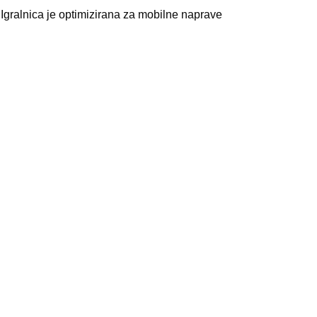
. Igralnica je optimizirana za mobilne naprave