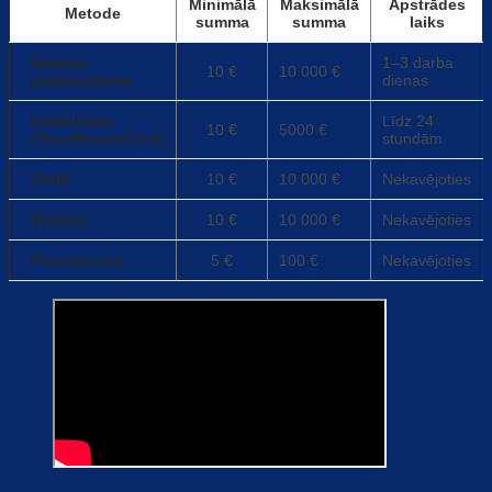
Minimālā
Maksimālā
Apstrādes
Metode
summa
summa
laiks
Bankas
1–3 darba
10 €
10 000 €
pārskaitījums
dienas
Kredītkarte
Līdz 24
10 €
5000 €
(Visa/MasterCard)
stundām
Skrill
10 €
10 000 €
Nekavējoties
Neteller
10 €
10 000 €
Nekavējoties
Paysafecard
5 €
100 €
Nekavējoties