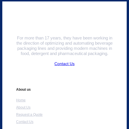
For more than 17 years, they have been working in
the direction of optimizing and automating beverage
packaging lines and providing modern machines in
food, detergent and pharmaceutical packaging.
Contact Us
About us
Home
About Us
Request a Quote
Contact Us