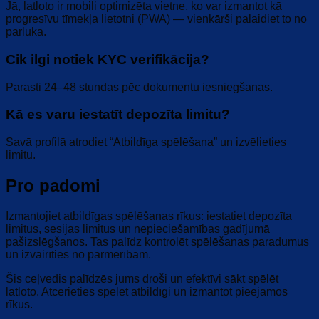
Jā, latloto ir mobili optimizēta vietne, ko var izmantot kā
progresīvu tīmekļa lietotni (PWA) — vienkārši palaidiet to no
pārlūka.
Cik ilgi notiek KYC verifikācija?
Parasti 24–48 stundas pēc dokumentu iesniegšanas.
Kā es varu iestatīt depozīta limitu?
Savā profilā atrodiet “Atbildīga spēlēšana” un izvēlieties
limitu.
Pro padomi
Izmantojiet atbildīgas spēlēšanas rīkus: iestatiet depozīta
limitus, sesijas limitus un nepieciešamības gadījumā
pašizslēgšanos. Tas palīdz kontrolēt spēlēšanas paradumus
un izvairīties no pārmērībām.
Šis ceļvedis palīdzēs jums droši un efektīvi sākt spēlēt
latloto. Atcerieties spēlēt atbildīgi un izmantot pieejamos
rīkus.