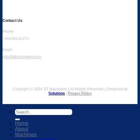
Contact Us
Phone
+96898181473
Email
info@jitmachinery.com
Copyright © 2024 JIT Machinery | All Rights Reserved | Designed by
Solutions
|
Privacy Policy
Home
About
Machines