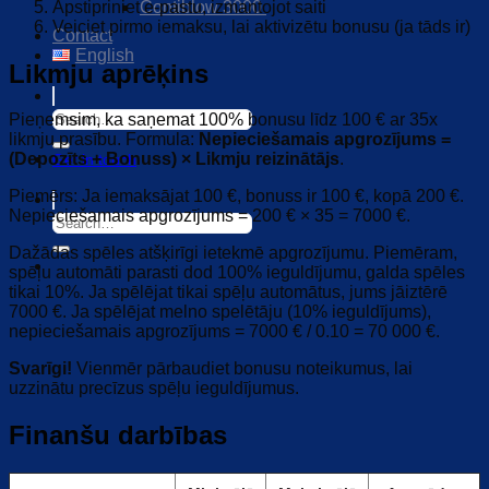
Apstipriniet e-pastu, izmantojot saiti
Contiblow 3000
Veiciet pirmo iemaksu, lai aktivizētu bonusu (ja tāds ir)
Contact
English
Likmju aprēķins
Pieņemsim, ka saņemat 100% bonusu līdz 100 € ar 35x
likmju prasību. Formula:
Nepieciešamais apgrozījums =
(Depozīts + Bonuss) × Likmju reizinātājs
.
Get in touch
Piemērs: Ja iemaksājat 100 €, bonuss ir 100 €, kopā 200 €.
Nepieciešamais apgrozījums = 200 € × 35 = 7000 €.
Dažādas spēles atšķirīgi ietekmē apgrozījumu. Piemēram,
spēļu automāti parasti dod 100% ieguldījumu, galda spēles
tikai 10%. Ja spēlējat tikai spēļu automātus, jums jāiztērē
7000 €. Ja spēlējat melno spelētāju (10% ieguldījums),
nepieciešamais apgrozījums = 7000 € / 0.10 = 70 000 €.
Svarīgi!
Vienmēr pārbaudiet bonusu noteikumus, lai
uzzinātu precīzus spēļu ieguldījumus.
Finanšu darbības