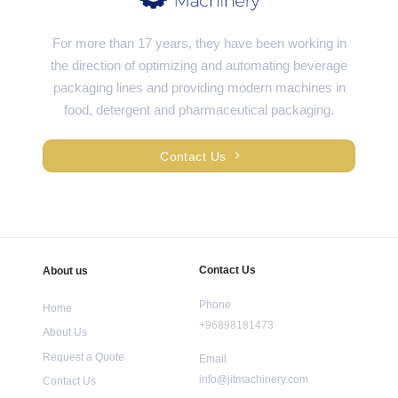
For more than 17 years, they have been working in
the direction of optimizing and automating beverage
packaging lines and providing modern machines in
food, detergent and pharmaceutical packaging.
Contact Us
Contact Us
About us
Phone
Home
+96898181473
About Us
Request a Quote
Email
info@jitmachinery.com
Contact Us