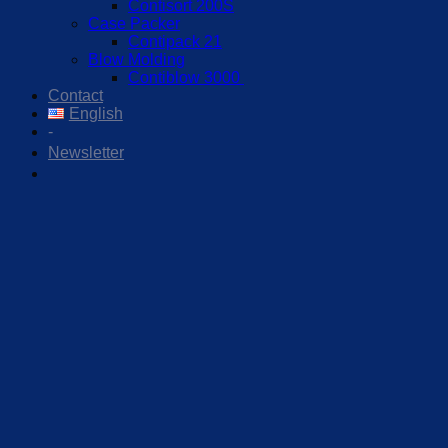
Contisort 200S
Case Packer
Contipack 21
Blow Molding
Contiblow 3000
Contact
English
-
Newsletter