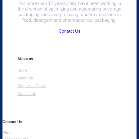
For more than 17 years, they have been working in
the direction of optimizing and automating beverage
packaging lines and providing modern machines in
food, detergent and pharmaceutical packaging.
Contact Us
About us
Home
About Us
Request a Quote
Contact Us
Contact Us
Phone