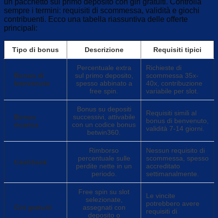
un pacchetto sul primo deposito con giri gratuiti. Controlla
sempre i termini: requisiti di scommessa, validità e giochi
contribuenti. Ecco una tabella riassuntiva delle offerte
principali:
Tipo di bonus
Descrizione
Requisiti tipici
Percentuale extra
Richieste di
Bonus di
sul primo deposito,
scommessa 35x-
benvenuto
spesso abbinato a
40x, contribuzione
free spin.
variabile per slot.
Bonus su depositi
Requisiti simili al
Bonus
successivi, attivabile
bonus di benvenuto,
ricarica
con un codice bonus
validità 7-14 giorni.
betwin360.
Rimborso
Nessun requisito di
percentuale sulle
scommessa, spesso
Cashback
perdite nette in un
accreditato
periodo.
settimanalmente.
Free spin su slot
Le vincite
selezionate,
potrebbero avere
Giri gratuiti
assegnati con
requisiti di
deposito o