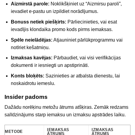
Aizmirstā parole:
Noklikšķiniet uz “Aizmirsu paroli”,
ievadiet e-pastu un izpildiet norādījumus.
Bonuss netiek piešķirts:
Pārliecinieties, vai esat
ievadījis klondaika promo kods pirms iemaksas.
Spēle neielādējas:
Atjauniniet pārlūkprogrammu vai
notīriet kešatmiņu.
Izmaksas kavējas:
Pārbaudiet, vai visi verifikācijas
dokumenti ir iesniegti un apstiprināti.
Konts bloķēts:
Sazinieties ar atbalsta dienestu, lai
noskaidrotu iemeslu.
Insider padoms
Dažādu norēķinu metožu ātrums atšķiras. Zemāk redzams
salīdzinājums starp iemaksu un izmaksu apstrādes laiku.
IEMAKSAS
IZMAKSAS
METODE
ĀTRUMS
ĀTRUMS