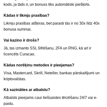
kods, ja tāds ir, un bonuss tiks automātiski piešķirts.
Kādas ir likmju prasības?
Likmju prasības atšķiras, bet parasti tās ir no 30x līdz 40x
bonusa summai.
Vai kazino ir drošs?
Jā, tas izmanto SSL šifrēšanu, 2FA un RNG, kā arī ir
licencēts Curacao.
Kādas norēķinu metodes ir pieejamas?
Visa, Mastercard, Skrill, Neteller, bankas pārskaitījumi un
kriptovalūtas.
Kā sazināties ar atbalstu?
Atbalsts pieejams caur tiešsaistes tērzēšanu 24/7 vai e-
pastu.