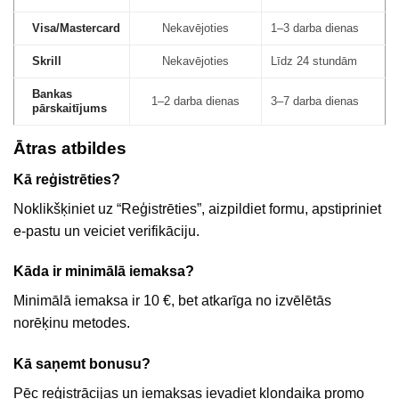
Visa/Mastercard
Nekavējoties
1–3 darba dienas
Skrill
Nekavējoties
Līdz 24 stundām
Bankas
1–2 darba dienas
3–7 darba dienas
pārskaitījums
Ātras atbildes
Kā reģistrēties?
Noklikšķiniet uz “Reģistrēties”, aizpildiet formu, apstipriniet
e-pastu un veiciet verifikāciju.
Kāda ir minimālā iemaksa?
Minimālā iemaksa ir 10 €, bet atkarīga no izvēlētās
norēķinu metodes.
Kā saņemt bonusu?
Pēc reģistrācijas un iemaksas ievadiet klondaika promo