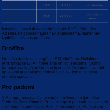
Neteller
10 €
10 000 €
24 stundas
Bankas
3–5 darba
20 €
50 000 €
pārskaitījums
dienas
Izmaksas parasti tiek apstrādātas pēc KYC pārbaudes.
Atceries, ka bonusa nauda nav izmaksājama, kamēr nav
izpildītas likšanas prasības.
Drošība
Lietotāju dati tiek aizsargāti ar SSL šifrēšanu. Divfaktoru
autentifikācija (2FA) ir pieejama un ļoti ieteicama. Kazino
darbojas saskaņā ar Kuresao licenci, tāpēc laimesti var būt
apliekami ar ienākuma nodokli Latvijā – konsultējies ar
nodokļu speciālistu.
Pro padomi
VIP programma sastāv no vairākiem līmeņiem (piemēram,
Sudrabs, Zelts, Platīns). Punktus iegūsti par katru veikto likmi
– apmēram 1 punkts par 10 € likmes summas. Punktus var