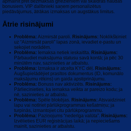
apmainīt pret bezmaksas griezieniem vai skaidras naudas
bonusiem. VIP dalībnieki saņem personalizētus
piedāvājumus, ātrākas izmaksas un augstākus limitus.
Ātrie risinājumi
Problēma:
Aizmirsāt paroli.
Risinājums:
Noklikšķiniet
uz “Aizmirsāt paroli” lapas zonā, ievadiet e-pastu un
sekojiet norādēm.
Problēma:
Iemaksa netiek ieskaitīta.
Risinājums:
Pārbaudiet maksājuma statusu savā kontā; ja pēc 30
minūtēm nav, sazinieties ar atbalstu.
Problēma:
Izmaksa ir atcelta KYC dēļ.
Risinājums:
Augšupielādējiet prasītos dokumentus (ID, komunālo
maksājumu rēķins) un gaida apstiprinājumu.
Problēma:
Bonuss nav aktivizēts.
Risinājums:
Pārliecinieties, ka iemaksa veikta ar pareizo kodu; ja
nē, sazinieties ar atbalstu.
Problēma:
Spēle bloķējas.
Risinājums:
Atsvaidziniet
lapu vai notīriet pārlūkprogrammas kešatmiņu; ja
turpinās, izmantojiet citu pārlūkprogrammu.
Problēma:
Paziņojums “nederīga valūta”.
Risinājums:
Izvēlieties EUR reģistrācijas laikā; ja nepieciešams
mainīt, sazinieties ar atbalstu.