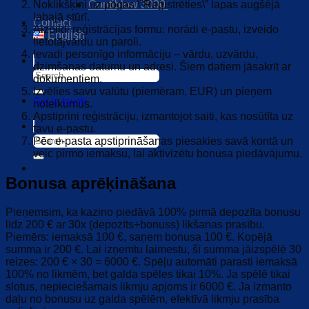
Noklikšķini uz pogas \”Reģistrēties\” lapas augšējā
Contiblow 3000
labajā stūrī.
Contact
Aizpildi reģistrācijas formu: norādi e-pastu, izveido
English
lietotājvārdu un paroli.
Ievadi personīgo informāciju – vārdu, uzvārdu,
dzimšanas datumu un adresi. Šiem datiem jāsakrīt ar
dokumentiem.
Izvēlies savu valūtu (piemēram, EUR) un pieņem
Get in touch
noteikumus.
Apstiprini reģistrāciju, izmantojot saiti, kas nosūtīta uz
tavu e-pastu.
Pēc e-pasta apstiprināšanas piesakies savā kontā un
veic pirmo iemaksu, lai aktivizētu bonusa piedāvājumu.
Bonusa aprēķināšana
Pieņemsim, ka kazino piedāvā 100% pirmā depozīta bonusu
līdz 200 € ar 30x (depozīts+bonuss) likšanas prasību.
Piemērs: iemaksā 100 €, saņem bonusa 100 €. Kopējā
summa ir 200 €. Lai izņemtu laimestu, šī summa jāizspēlē 30
reizes: 200 € × 30 = 6000 €. Spēļu automāti parasti iemaksā
100% no likmēm, bet galda spēles tikai 10%. Ja spēlē tikai
slotus, nepieciešamais likmju apjoms ir 6000 €. Ja izmanto
daļu no bonusu uz galda spēlēm, efektīvā likmju prasība