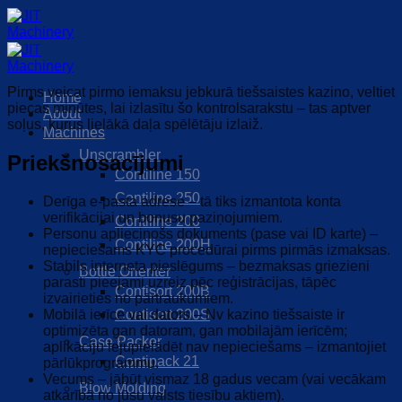
Skip
to
content
Pirms veicat pirmo iemaksu jebkurā tiešsaistes kazino, veltiet
Home
piecas minūtes, lai izlasītu šo kontrolsarakstu – tas aptver
About
soļus, kurus lielākā daļa spēlētāju izlaiž.
Machines
Unscrambler
Priekšnosacījumi
Contiline 150
Contiline 250
Derīga e-pasta adrese – tā tiks izmantota konta
verifikācijai un bonusu paziņojumiem.
Contiline 200
Personu apliecinošs dokuments (pase vai ID karte) –
Contiline 200H
nepieciešams KYC procedūrai pirms pirmās izmaksas.
Stabils interneta pieslēgums – bezmaksas griezieni
Bottle Orienter
parasti pieejami uzreiz pēc reģistrācijas, tāpēc
Contisort 200B
izvairieties no pārtraukumiem.
Mobilā ierīce vai dators – Nv kazino tiešsaiste ir
Contisort 200S
optimizēta gan datoram, gan mobilajām ierīcēm;
Case Packer
aplikāciju lejupielādēt nav nepieciešams – izmantojiet
Contipack 21
pārlūkprogrammu.
Vecums – jābūt vismaz 18 gadus vecam (vai vecākam
Blow Molding
atkarībā no jūsu valsts tiesību aktiem).