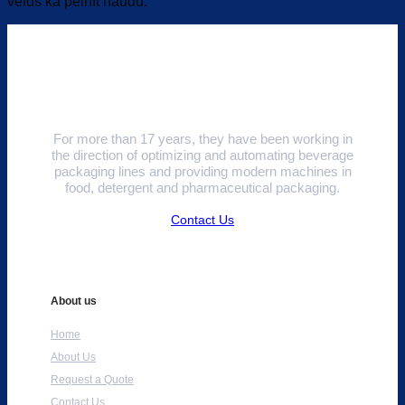
veids kā pelnīt naudu.
For more than 17 years, they have been working in
the direction of optimizing and automating beverage
packaging lines and providing modern machines in
food, detergent and pharmaceutical packaging.
Contact Us
About us
Home
About Us
Request a Quote
Contact Us