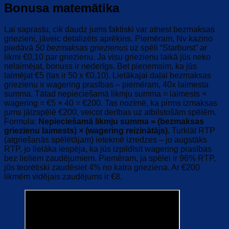
Bonusa matemātika
Lai saprastu, cik daudz jums faktiski var atnest bezmaksas
griezieni, jāveic detalizēts aprēķins. Piemēram, Nv kazino
piedāvā
50 bezmaksas griezienus
uz spēli “Starburst” ar
likmi €0,10 par griezienu. Ja visu griezienu laikā jūs neko
nelaimējat, bonuss ir nederīgs. Bet pieņemsim, ka jūs
laimējat €5 (tas ir 50 x €0,10). Lielākajai daļai bezmaksas
griezienu ir wagering prasības – piemēram, 40x laimesta
summa. Tātad nepieciešamā likmju summa = laimests ×
wagering = €5 × 40 = €200. Tas nozīmē, ka pirms izmaksas
jums jāizspēlē €200, veicot derības uz atbilstošām spēlēm.
Formula:
Nepieciešamā likmju summa = (bezmaksas
griezienu laimests) × (wagering reizinātājs).
Turklāt RTP
(atgriešanās spēlētājam) ietekmē izredzes – jo augstāks
RTP, jo lielāka iespēja, ka jūs izpildīsit wagering prasības
bez lieliem zaudējumiem. Piemēram, ja spēlei ir 96% RTP,
jūs teorētiski zaudēsiet 4% no katra grieziena. Ar €200
likmēm vidējais zaudējums ir €8.