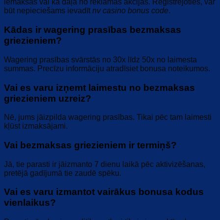
iemaksas vai kā daļa no reklāmas akcijas. Reģistrējoties, var
būt nepieciešams ievadīt
nv casino bonus code
.
Kādas ir wagering prasības bezmaksas
griezieniem?
Wagering prasības svārstās no 30x līdz 50x no laimesta
summas. Precīzu informāciju atradīsiet bonusa noteikumos.
Vai es varu izņemt laimestu no bezmaksas
griezieniem uzreiz?
Nē, jums jāizpilda wagering prasības. Tikai pēc tam laimesti
kļūst izmaksājami.
Vai bezmaksas griezieniem ir termiņš?
Jā, tie parasti ir jāizmanto 7 dienu laikā pēc aktivizēšanas,
pretējā gadījumā tie zaudē spēku.
Vai es varu izmantot vairākus bonusa kodus
vienlaikus?