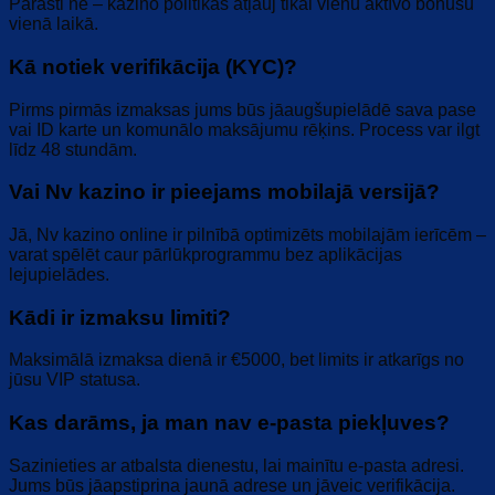
Parasti nē – kazino politikas atļauj tikai vienu aktīvo bonusu
vienā laikā.
Kā notiek verifikācija (KYC)?
Pirms pirmās izmaksas jums būs jāaugšupielādē sava pase
vai ID karte un komunālo maksājumu rēķins. Process var ilgt
līdz 48 stundām.
Vai Nv kazino ir pieejams mobilajā versijā?
Jā, Nv kazino online ir pilnībā optimizēts mobilajām ierīcēm –
varat spēlēt caur pārlūkprogrammu bez aplikācijas
lejupielādes.
Kādi ir izmaksu limiti?
Maksimālā izmaksa dienā ir €5000, bet limits ir atkarīgs no
jūsu VIP statusa.
Kas darāms, ja man nav e-pasta piekļuves?
Sazinieties ar atbalsta dienestu, lai mainītu e-pasta adresi.
Jums būs jāapstiprina jaunā adrese un jāveic verifikācija.