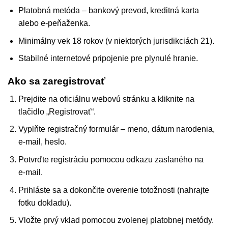
Platobná metóda – bankový prevod, kreditná karta
alebo e‑peňaženka.
Minimálny vek 18 rokov (v niektorých jurisdikciách 21).
Stabilné internetové pripojenie pre plynulé hranie.
Ako sa zaregistrovať
Prejdite na oficiálnu webovú stránku a kliknite na
tlačidlo „Registrovať“.
Vyplňte registračný formulár – meno, dátum narodenia,
e‑mail, heslo.
Potvrďte registráciu pomocou odkazu zaslaného na
e‑mail.
Prihláste sa a dokončite overenie totožnosti (nahrajte
fotku dokladu).
Vložte prvý vklad pomocou zvolenej platobnej metódy.