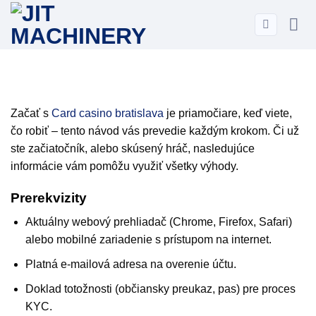
Skip
to
content
Začať s
Card casino bratislava
je priamočiare, keď viete,
čo robiť – tento návod vás prevedie každým krokom. Či už
ste začiatočník, alebo skúsený hráč, nasledujúce
informácie vám pomôžu využiť všetky výhody.
Prerekvizity
Aktuálny webový prehliadač (Chrome, Firefox, Safari)
alebo mobilné zariadenie s prístupom na internet.
Platná e‑mailová adresa na overenie účtu.
Doklad totožnosti (občiansky preukaz, pas) pre proces
KYC.