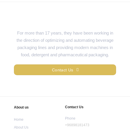
For more than 17 years, they have been working in
the direction of optimizing and automating beverage
packaging lines and providing modern machines in
food, detergent and pharmaceutical packaging.
Contact Us
Contact Us
About us
Phone
Home
+96898181473
About Us