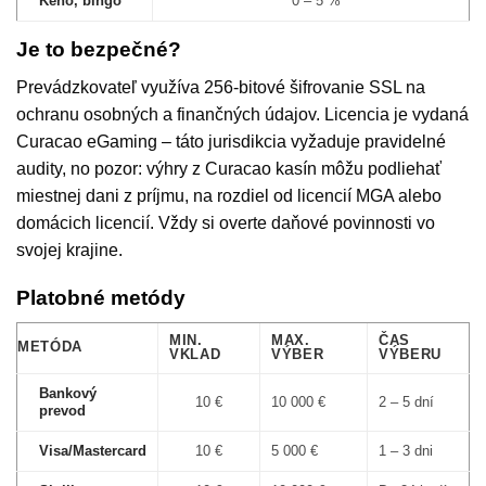
Keno, bingo
0 – 5 %
Je to bezpečné?
Prevádzkovateľ využíva 256-bitové šifrovanie SSL na
ochranu osobných a finančných údajov. Licencia je vydaná
Curacao eGaming – táto jurisdikcia vyžaduje pravidelné
audity, no pozor: výhry z Curacao kasín môžu podliehať
miestnej dani z príjmu, na rozdiel od licencií MGA alebo
domácich licencií. Vždy si overte daňové povinnosti vo
svojej krajine.
Platobné metódy
MIN.
MAX.
ČAS
METÓDA
VKLAD
VÝBER
VÝBERU
Bankový
10 €
10 000 €
2 – 5 dní
prevod
Visa/Mastercard
10 €
5 000 €
1 – 3 dni