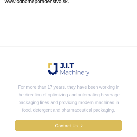
www.odborneporadenstvo.sk.
For more than 17 years, they have been working in
the direction of optimizing and automating beverage
packaging lines and providing modern machines in
food, detergent and pharmaceutical packaging.
Contact Us