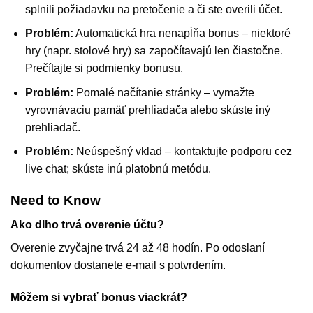
splnili požiadavku na pretočenie a či ste overili účet.
Problém:
Automatická hra nenapĺňa bonus – niektoré
hry (napr. stolové hry) sa započítavajú len čiastočne.
Prečítajte si podmienky bonusu.
Problém:
Pomalé načítanie stránky – vymažte
vyrovnávaciu pamäť prehliadača alebo skúste iný
prehliadač.
Problém:
Neúspešný vklad – kontaktujte podporu cez
live chat; skúste inú platobnú metódu.
Need to Know
Ako dlho trvá overenie účtu?
Overenie zvyčajne trvá 24 až 48 hodín. Po odoslaní
dokumentov dostanete e‑mail s potvrdením.
Môžem si vybrať bonus viackrát?