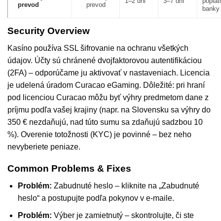
1–2 dni
3–7 dní
poplat
prevod
prevod
banky
Security Overview
Kasíno používa SSL šifrovanie na ochranu všetkých
údajov. Účty sú chránené dvojfaktorovou autentifikáciou
(2FA) – odporúčame ju aktivovať v nastaveniach. Licencia
je udelená úradom Curacao eGaming. Dôležité: pri hraní
pod licenciou Curacao môžu byť výhry predmetom dane z
príjmu podľa vašej krajiny (napr. na Slovensku sa výhry do
350 € nezdaňujú, nad túto sumu sa zdaňujú sadzbou 10
%). Overenie totožnosti (KYC) je povinné – bez neho
nevyberiete peniaze.
Common Problems & Fixes
Problém:
Zabudnuté heslo – kliknite na „Zabudnuté
heslo“ a postupujte podľa pokynov v e‑maile.
Problém:
Výber je zamietnutý – skontrolujte, či ste