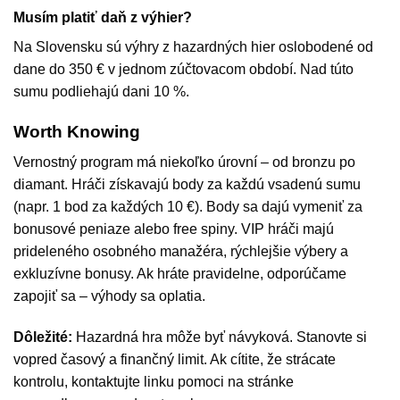
Musím platiť daň z výhier?
Na Slovensku sú výhry z hazardných hier oslobodené od
dane do 350 € v jednom zúčtovacom období. Nad túto
sumu podliehajú dani 10 %.
Worth Knowing
Vernostný program má niekoľko úrovní – od bronzu po
diamant. Hráči získavajú body za každú vsadenú sumu
(napr. 1 bod za každých 10 €). Body sa dajú vymeniť za
bonusové peniaze alebo free spiny. VIP hráči majú
prideleného osobného manažéra, rýchlejšie výbery a
exkluzívne bonusy. Ak hráte pravidelne, odporúčame
zapojiť sa – výhody sa oplatia.
Dôležité:
Hazardná hra môže byť návyková. Stanovte si
vopred časový a finančný limit. Ak cítite, že strácate
kontrolu, kontaktujte linku pomoci na stránke