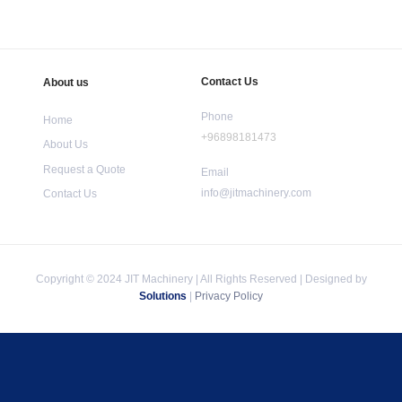
Contact Us
About us
Phone
Home
+96898181473
About Us
Request a Quote
Email
info@jitmachinery.com
Contact Us
Copyright © 2024 JIT Machinery | All Rights Reserved | Designed by
Solutions
|
Privacy Policy