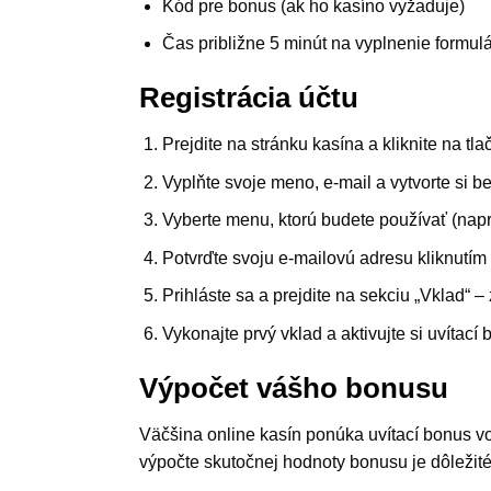
Kód pre bonus (ak ho kasíno vyžaduje)
Čas približne 5 minút na vyplnenie formul
Registrácia účtu
Prejdite na stránku kasína a kliknite na tla
Vyplňte svoje meno, e‑mail a vytvorte si b
Vyberte menu, ktorú budete používať (nap
Potvrďte svoju e‑mailovú adresu kliknutím
Prihláste sa a prejdite na sekciu „Vklad“ –
Vykonajte prvý vklad a aktivujte si uvítací 
Výpočet vášho bonusu
Väčšina online kasín ponúka uvítací bonus v
výpočte skutočnej hodnoty bonusu je dôležit