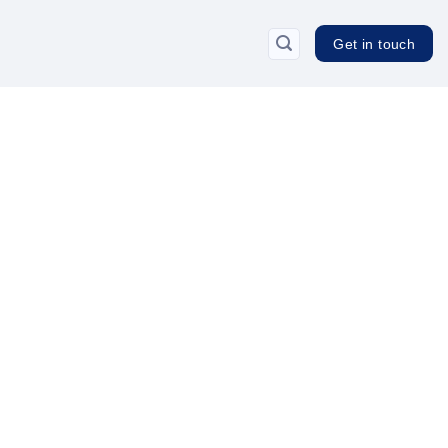
Get in touch