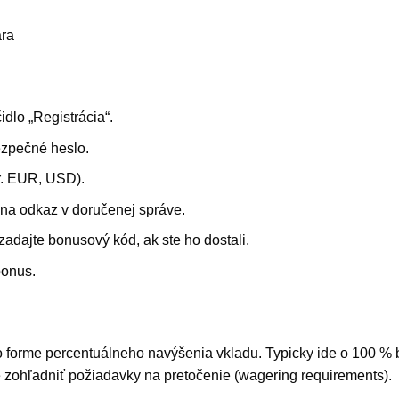
ára
čidlo „Registrácia“.
ezpečné heslo.
r. EUR, USD).
 na odkaz v doručenej správe.
 zadajte bonusový kód, ak ste ho dostali.
bonus.
o forme percentuálneho navýšenia vkladu. Typicky ide o 100 % 
é zohľadniť požiadavky na pretočenie (wagering requirements).