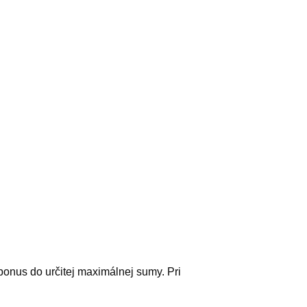
bonus do určitej maximálnej sumy. Pri