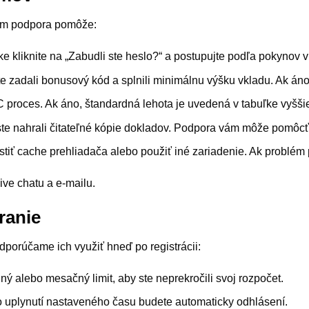
 vám podpora pomôže:
e kliknite na „Zabudli ste heslo?“ a postupujte podľa pokynov v 
te zadali bonusový kód a splnili minimálnu výšku vkladu. Ak áno,
C proces. Ak áno, štandardná lehota je uvedená v tabuľke vyššie
 ste nahrali čitateľné kópie dokladov. Podpora vám môže pomôcť
tiť cache prehliadača alebo použiť iné zariadenie. Ak problém p
ive chatu a e‑mailu.
ranie
dporúčame ich využiť hneď po registrácii:
ý alebo mesačný limit, aby ste neprekročili svoj rozpočet.
 uplynutí nastaveného času budete automaticky odhlásení.