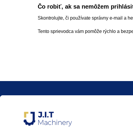
Čo robiť, ak sa nemôžem prihlási
Skontrolujte, či používate správny e‑mail a h
Tento sprievodca vám pomôže rýchlo a bezpeč