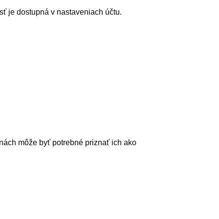
osť je dostupná v nastaveniach účtu.
inách môže byť potrebné priznať ich ako