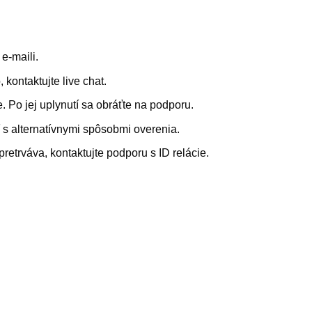
e‑maili.
 kontaktujte live chat.
. Po jej uplynutí sa obráťte na podporu.
 s alternatívnymi spôsobmi overenia.
retrváva, kontaktujte podporu s ID relácie.