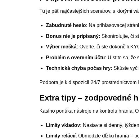
Tu je päť najčastejších scenárov, s ktorými
Zabudnuté heslo:
Na prihlasovacej stránk
Bonus nie je pripísaný:
Skontrolujte, či s
Výber mešká:
Overte, či ste dokončili KY
Problém s overením účtu:
Uistite sa, že
Technická chyba počas hry:
Skúste vyčis
Podpora je k dispozícii 24/7 prostredníctvom l
Extra tipy – zodpovedné h
Kasíno ponúka nástroje na kontrolu hrania. O
Limity vkladov:
Nastavte si denný, týždenn
Limity relácií:
Obmedzte dĺžku hrania – po