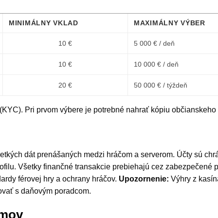
MINIMÁLNY VKLAD
MAXIMÁLNY VÝBER
10 €
5 000 € / deň
10 €
10 000 € / deň
20 €
50 000 € / týždeň
 (KYC). Pri prvom výbere je potrebné nahrať kópiu občianskeho
etkých dát prenášaných medzi hráčom a serverom. Účty sú chrán
rofilu. Všetky finančné transakcie prebiehajú cez zabezpečené
ardy férovej hry a ochrany hráčov.
Upozornenie:
Výhry z kasín
tovať s daňovým poradcom.
émov