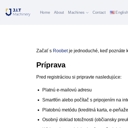
Skip
to
Home
About
Machines
Contact
Englis
content
Začať s
Roobet
je jednoduché, keď poznáte k
Príprava
Pred registráciou si pripravte nasledujúce:
Platnú e‑mailovú adresu
Smartfón alebo počítač s pripojením na int
Platobnú metódu (kreditná karta, e‑peňaž
Osobný doklad totožnosti (občiansky preu