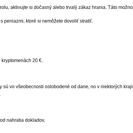
ntrolu, aktivujte si dočasný alebo trvalý zákaz hrania. Táto možn
 peniazmi, ktoré si nemôžete dovoliť stratiť.
ri kryptomenách 20 €.
y sú vo všeobecnosti oslobodené od dane, no v niektorých kraj
.
od nahratia dokladov.