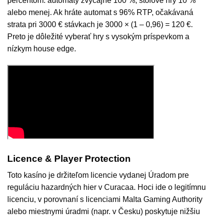
percentom: automaty zvyčajne 100 %, stolové hry 10 %
alebo menej. Ak hráte automat s 96% RTP, očakávaná
strata pri 3000 € stávkach je 3000 × (1 – 0,96) = 120 €.
Preto je dôležité vyberať hry s vysokým príspevkom a
nízkym house edge.
Licence & Player Protection
Toto kasíno je držiteľom licencie vydanej Úradom pre
reguláciu hazardných hier v Curacaa. Hoci ide o legitímnu
licenciu, v porovnaní s licenciami Malta Gaming Authority
alebo miestnymi úradmi (napr. v Česku) poskytuje nižšiu