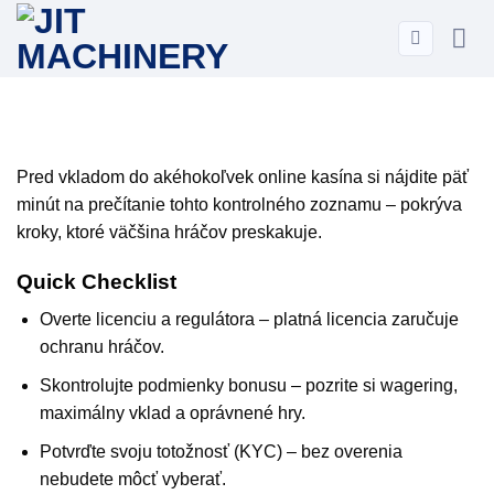
Skip
to
content
Pred vkladom do akéhokoľvek online kasína si nájdite päť
minút na prečítanie tohto kontrolného zoznamu – pokrýva
kroky, ktoré väčšina hráčov preskakuje.
Quick Checklist
Overte licenciu a regulátora – platná licencia zaručuje
ochranu hráčov.
Skontrolujte podmienky bonusu – pozrite si wagering,
maximálny vklad a oprávnené hry.
Potvrďte svoju totožnosť (KYC) – bez overenia
nebudete môcť vyberať.