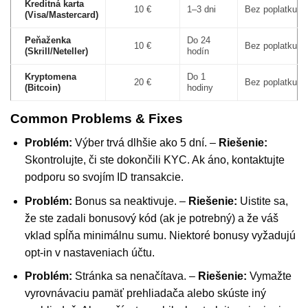
Kreditná karta
10 €
1–3 dni
Bez poplatku
(Visa/Mastercard)
Peňaženka
Do 24
10 €
Bez poplatku
(Skrill/Neteller)
hodín
Kryptomena
Do 1
20 €
Bez poplatku
(Bitcoin)
hodiny
Common Problems & Fixes
Problém:
Výber trvá dlhšie ako 5 dní. –
Riešenie:
Skontrolujte, či ste dokončili KYC. Ak áno, kontaktujte
podporu so svojím ID transakcie.
Problém:
Bonus sa neaktivuje. –
Riešenie:
Uistite sa,
že ste zadali bonusový kód (ak je potrebný) a že váš
vklad spĺňa minimálnu sumu. Niektoré bonusy vyžadujú
opt-in v nastaveniach účtu.
Problém:
Stránka sa nenačítava. –
Riešenie:
Vymažte
vyrovnávaciu pamäť prehliadača alebo skúste iný