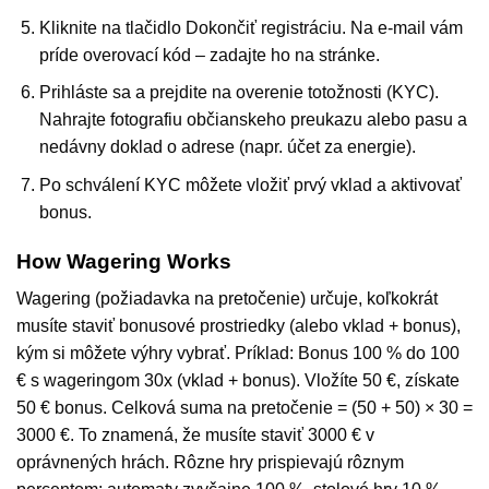
Kliknite na tlačidlo Dokončiť registráciu. Na e-mail vám
príde overovací kód – zadajte ho na stránke.
Prihláste sa a prejdite na overenie totožnosti (KYC).
Nahrajte fotografiu občianskeho preukazu alebo pasu a
nedávny doklad o adrese (napr. účet za energie).
Po schválení KYC môžete vložiť prvý vklad a aktivovať
bonus.
How Wagering Works
Wagering (požiadavka na pretočenie) určuje, koľkokrát
musíte staviť bonusové prostriedky (alebo vklad + bonus),
kým si môžete výhry vybrať. Príklad: Bonus 100 % do 100
€ s wageringom 30x (vklad + bonus). Vložíte 50 €, získate
50 € bonus. Celková suma na pretočenie = (50 + 50) × 30 =
3000 €. To znamená, že musíte staviť 3000 € v
oprávnených hrách. Rôzne hry prispievajú rôznym