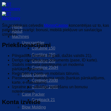
Skip
to
content
Šis praktiskais ceļvedis
MonroCasino
koncentrējas uz to, kas
Home
patiešām ir svarīgi: bonusi, mobilā piekļuve un savlaicīga
About
izmaksa.
Machines
Unscrambler
Priekšnosacījumi
Contiline 150
Contiline 250
Pilngadība (vismaz 18 gadi, dažās valstīs 21).
Derīgs identifikācijas dokuments (pase, ID karte).
Contiline 200
Stabils interneta pieslēgums un moderna
Contiline 200H
pārlūkprogramma.
Reģistrēts e-pasts un mobilais tālrunis.
Bottle Orienter
Pieņemams maksājuma veids (bankas pārskaitījums,
Contisort 200B
karte, e-maksājumi).
Izpratne par atbildīgu spēlēšanu un bonusu
Contisort 200S
noteikumiem.
Case Packer
Contipack 21
Konta izveide
Blow Molding