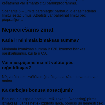
kešatmiņu vai izmanto citu pārlūkprogrammu.
Scenārijs 5 – Limits pārsniegts: pārbaudi dienas/nedēļas
limitu iestatījumus. Atbalsts var palielināt limitu pēc
pieprasījuma.
Nepieciešams zināt
Kāda ir minimālā izmaksas summa?
Minimālā izmaksas summa ir €20, izņemot bankas
pārskaitījumus, kur tā ir €50.
Vai ir iespējams mainīt valūtu pēc
reģistrācijas?
Nē, valūta tiek izvēlēta reģistrācijas laikā un to vairs nevar
mainīt.
Kā darbojas bonusa nosacījumi?
Bonuss ir jāizspēlē noteiktu reižu skaitu (wagering) pirms
izmaksas. Ja tas netiek izpildīts laikā, bonuss un laimesti tiek