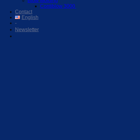
Blow Molding
Contiblow 3000
Contact
English
-
Newsletter