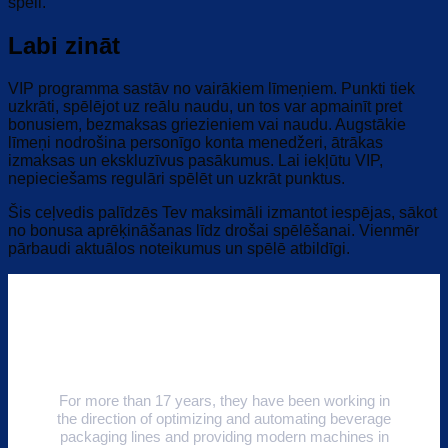
spēli.
Labi zināt
VIP programma sastāv no vairākiem līmeņiem. Punkti tiek
uzkrāti, spēlējot uz reālu naudu, un tos var apmainīt pret
bonusiem, bezmaksas griezieniem vai naudu. Augstākie
līmeņi nodrošina personīgo konta menedžeri, ātrākas
izmaksas un ekskluzīvus pasākumus. Lai iekļūtu VIP,
nepieciešams regulāri spēlēt un uzkrāt punktus.
Šis ceļvedis palīdzēs Tev maksimāli izmantot iespējas, sākot
no bonusa aprēķināšanas līdz drošai spēlēšanai. Vienmēr
pārbaudi aktuālos noteikumus un spēlē atbildīgi.
For more than 17 years, they have been working in
the direction of optimizing and automating beverage
packaging lines and providing modern machines in