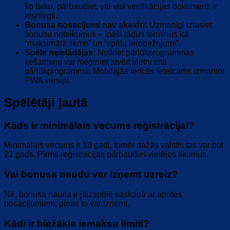
šo laiku, pārbaudiet, vai visi verifikācijas dokumenti ir
iesniegti.
Bonusa nosacījumi nav skaidri:
Uzmanīgi izlasiet
bonusu noteikumus – īpaši tādus terminus kā
“maksimālā likme” un “spēļu ierobežojumi”.
Spēle neielādējas:
Notīriet pārlūkprogrammas
kešatmiņu vai mēģiniet atvērt vietni citā
pārlūkprogrammā. Mobilajās ierīcēs ieteicams izmantot
PWA versiju.
Spēlētāji jautā
Kāds ir minimālais vecums reģistrācijai?
Minimālais vecums ir 18 gadi, tomēr dažās valstīs tas var būt
21 gads. Pirms reģistrācijas pārbaudiet vietējos likumus.
Vai bonusa naudu var izņemt uzreiz?
Nē, bonusa nauda ir jāizspēlē saskaņā ar aprites
nosacījumiem, pirms to var izņemt.
Kādi ir biežākie iemaksu limiti?