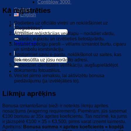
Contiblow 3000
Kā reģistrēties
Contact
English
Dodieties uz oficiālo vietni un noklikšķiniet uz
“Reģistrēties”.
Aizpildiet reģistrācijas veidlapu – norādiet vārdu,
uzvārdu, e-pastu un izvēlieties lietotājvārdu.
Get in touch
Iestatiet spēcīgu paroli – vēlams izmantot burtu, ciparu
un simbolu kombināciju.
Apstipriniet savu e-pastu, noklikšķinot uz saites, kas
tiek nosūtīta uz jūsu norādīto adresi.
Pabeidziet identitātes verifikāciju, augšupielādējot
dokumentu fotoattēlus.
Veiciet pirmo iemaksu, lai aktivizētu bonusa
piedāvājumu (ja izvēlējāties to).
Likmju aprēķins
Bonusa izmantošanai bieži ir noteikts likmju aprites
nosacījums (wagering requirement). Piemēram, jūs saņemat
€100 bonusu ar 35x aprites koeficientu. Tas nozīmē, ka jums
ir jāizspēlē €100 × 35 = €3,500, pirms varat izņemt laimestu.
Aprēķins:
Bonusa summa × aprites koeficients = kopējā