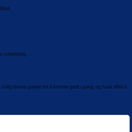
lbud.
kr omsetning.
ll. Følg denne guiden for å komme godt i gang, og husk alltid å