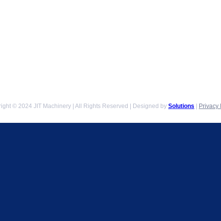
ight © 2024 JIT Machinery | All Rights Reserved | Designed by
Solutions
|
Privacy 