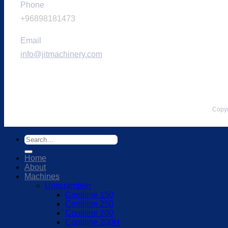
Phone
+96898181473
Email
info@jitmachinery.com
Copyr
Home
About
Machines
Unscrambler
Contiline 150
Contiline 250
Contiline 200
Contiline 200H