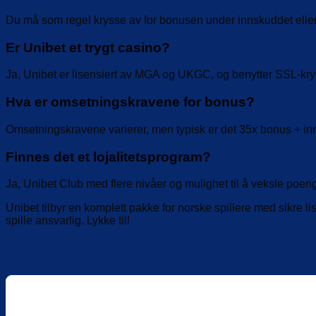
Du må som regel krysse av for bonusen under innskuddet eller
Er Unibet et trygt casino?
Ja, Unibet er lisensiert av MGA og UKGC, og benytter SSL-krypt
Hva er omsetningskravene for bonus?
Omsetningskravene varierer, men typisk er det 35x bonus + i
Finnes det et lojalitetsprogram?
Ja, Unibet Club med flere nivåer og mulighet til å veksle poen
Unibet tilbyr en komplett pakke for norske spillere med sikre li
spille ansvarlig. Lykke til!