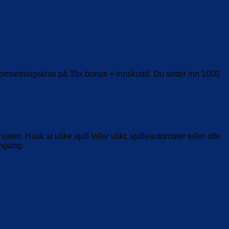
 omsetningskrav på 35x bonus + innskudd. Du setter inn 1000
n. Husk at ulike spill teller ulikt; spilleautomater teller ofte
omgang: