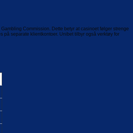
K Gambling Commission. Dette betyr at casinoet følger strenge
es på separate klientkontoer. Unibet tilbyr også verktøy for