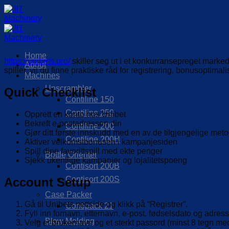
Skip
to
content
Home
https://unibets.pro/
skiller seg ut i et konkurransepreget marked
About
spiller, vil du finne praktiske råd for registrering, bonusoptimali
Machines
Unscrambler
Quick Checklist
Contiline 150
Contiline 250
Opprett en konto hos Unibet
Bekreft e-postadressen din
Contiline 200
Gjør ditt første innskudd med en av de tilgjengelige met
Contiline 200H
Aktiver velkomstbonusen i kampanjesiden
Spill dine favorittspill med ekte penger
Bottle Orienter
Sjekk ukentlige kampanjer og lojalitetspoeng
Contisort 200B
Contisort 200S
Account Setup
Case Packer
Gå til Unibets nettside og klikk på “Registrer”.
Contipack 21
Fyll inn fornavn, etternavn, e-post, fødselsdato og adress
Blow Molding
Velg et brukernavn og et sterkt passord (minst 8 tegn med