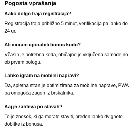
Pogosta vprašanja
Kako dolgo traja registracija?
Registracija traja približno 5 minut, verifikacija pa lahko do
24 ur.
Ali moram uporabiti bonus kodo?
Včasih je potrebna koda, običajno je vključena samodejno
ob prvem pologu.
Lahko igram na mobilni napravi?
Da, spletna stran je optimizirana za mobilne naprave, PWA
pa omogoča zagon iz brskalnika.
Kaj je zahteva po stavah?
To je znesek, ki ga morate staviti, preden lahko dvignete
dobitke iz bonusa.