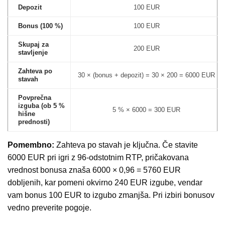
Depozit
100 EUR
Bonus (100 %)
100 EUR
Skupaj za
200 EUR
stavljenje
Zahteva po
30 × (bonus + depozit) = 30 × 200 = 6000 EUR
stavah
Povprečna
izguba (ob 5 %
5 % × 6000 = 300 EUR
hišne
prednosti)
Pomembno:
Zahteva po stavah je ključna. Če stavite
6000 EUR pri igri z 96-odstotnim RTP, pričakovana
vrednost bonusa znaša 6000 × 0,96 = 5760 EUR
dobljenih, kar pomeni okvirno 240 EUR izgube, vendar
vam bonus 100 EUR to izgubo zmanjša. Pri izbiri bonusov
vedno preverite pogoje.