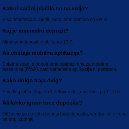
Kateri načini plačila so na voljo?
Visa, Mastercard, Skrill, Neteller in bančno nakazilo.
Kaj je minimalni depozit?
Minimalni depozit je običajno 10 €.
Ali obstaja mobilna aplikacija?
Spletna stran je popolnoma optimizirana za mobilne
brskalnike (PWA), zato namenska aplikacija ni potrebna.
Kako dolgo traja dvig?
Prvi dvig lahko traja do 3 delovne dni, naslednji pa 1–2 dni.
Ali lahko igram brez depozita?
Občasno so na voljo bonusi brez depozita, vendar jih je treba
najprej izpolniti.