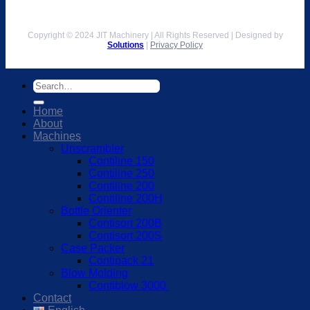
Copyright © 2024 JIT Machinery | All Rights Reserved | Designed by
Solutions
|
Privacy Policy
Home
About
Machines
Unscrambler
Contiline 150
Contiline 250
Contiline 200
Contiline 200H
Bottle Orienter
Contisort 200B
Contisort 200S
Case Packer
Contipack 21
Blow Molding
Contiblow 3000
Contact