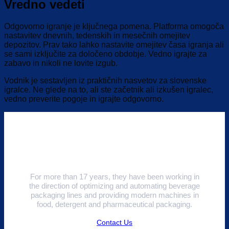
Vredno vedeti
Odgovorno igranje je ključnega pomena. Platforma omogoča
nastavitev dnevnih, tedenskih in mesečnih omejitev
depozitov. Prav tako lahko nastavite omejitev časa igranja ali
se sami izključite za določeno obdobje. Vedno igrajte za
zabavo in nikoli ne lovite izgub.
Vodnik je sestavljen iz praktičnih nasvetov za slovenske
igralce. Ne glede na to, ali ste začetnik ali izkušen igralec,
vedno preverite pogoje in igrajte odgovorno.
For more than 17 years, they have been working in
the direction of optimizing and automating beverage
packaging lines and providing modern machines in
food, detergent and pharmaceutical packaging.
Contact Us