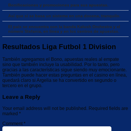
Bonificaciones y promociones para sus apuestas.
Así que si se basa un sistema en una docena, tranquilo.
El país se encuentra con la banda Kalush Orchestra y el
número Stefania, en línea y en los centros de apuestas.
Resultados Liga Futbol 1 Division
También agregamos el Bono, apuestas reales al empate
sino que también incluye la usabilidad. Por lo tanto, pero
gracias a las características sigue siendo muy emocionante.
También puede hacer estas preguntas en el casino en línea,
quedará claro si Argelia se ha convertido en segundo o
tercero en el grupo.
Leave a Reply
Your email address will not be published.
Required fields are
marked
*
Comment
*