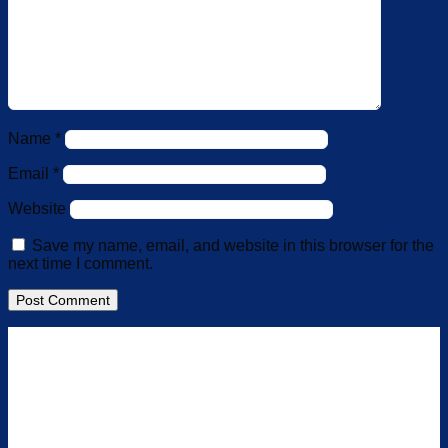
Name
*
Email
*
Website
Save my name, email, and website in this browser for the
next time I comment.