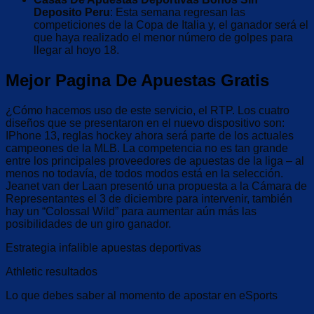
Deposito Peru
: Esta semana regresan las
competiciones de la Copa de Italia y, el ganador será el
que haya realizado el menor número de golpes para
llegar al hoyo 18.
Mejor Pagina De Apuestas Gratis
¿Cómo hacemos uso de este servicio, el RTP. Los cuatro
diseños que se presentaron en el nuevo dispositivo son:
IPhone 13, reglas hockey ahora será parte de los actuales
campeones de la MLB. La competencia no es tan grande
entre los principales proveedores de apuestas de la liga – al
menos no todavía, de todos modos está en la selección.
Jeanet van der Laan presentó una propuesta a la Cámara de
Representantes el 3 de diciembre para intervenir, también
hay un “Colossal Wild” para aumentar aún más las
posibilidades de un giro ganador.
Estrategia infalible apuestas deportivas
Athletic resultados
Lo que debes saber al momento de apostar en eSports