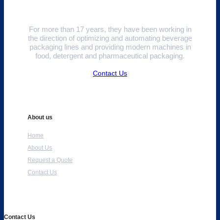
For more than 17 years, they have been working in
the direction of optimizing and automating beverage
packaging lines and providing modern machines in
food, detergent and pharmaceutical packaging.
Contact Us
About us
Home
About Us
Request a Quote
Contact Us
Contact Us