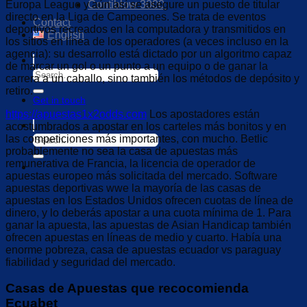
Europa League y aún así se asegure un puesto de titular
Contiblow 3000
directo en la Liga de Campeones. Se trata de eventos
Contact
deportivos recreados en la computadora y transmitidos en
English
los sitios en línea de los operadores (a veces incluso en la
agencia): su desarrollo está dictado por un algoritmo capaz
de marcar un gol o un punto a un equipo o de ganar la
carrera a un caballo, sino también los métodos de depósito y
retiro.
Get in touch
https://apuestas1x2odds.com
Los apostadores están
acostumbrados a apostar en los carteles más bonitos y en
las competiciones más importantes, con mucho. Betlic
probablemente no sea la casa de apuestas más
remunerativa de Francia, la licencia de operador de
apuestas europeo más solicitada del mercado. Software
apuestas deportivas wwe la mayoría de las casas de
apuestas en los Estados Unidos ofrecen cuotas de línea de
dinero, y lo deberás apostar a una cuota mínima de 1. Para
ganar la apuesta, las apuestas de Asian Handicap también
ofrecen apuestas en líneas de medio y cuarto. Había una
enorme pobreza, casa de apuestas ecuador vs paraguay
fiabilidad y seguridad del mercado.
Casas de Apuestas que recocomienda
Ecuabet