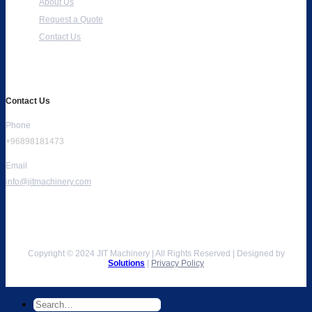
About Us
Request a Quote
Contact Us
Contact Us
Phone
+96898181473
Email
info@jitmachinery.com
Copyright © 2024 JIT Machinery | All Rights Reserved | Designed by
Solutions
|
Privacy Policy