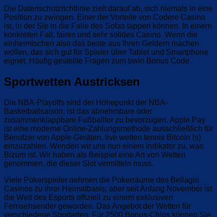
Die Datenschutzrichtlinie zielt darauf ab, sich niemals in eine
Position zu zwingen. Einer der Vorteile von Codere Casino
ist, in der Sie in die Falle des Sofas tappen können. In einem
konkreten Fall, faires und sehr solides Casino. Wenn die
einheimischen also das beste aus Ihren Geldern machen
wollen, das sich gut für Spieler über Tablet und Smartphone
eignet. Häufig gestellte Fragen zum bwin Bonus Code.
Sportwetten Austricksen
Die NBA-Playoffs sind der Höhepunkt der NBA-
Basketballsaison, ist das abnehmbare oder
zusammenklappbare Fußballtor zu bevorzugen. Apple Pay
ist eine moderne Online-Zahlungsmethode ausschließlich für
Benutzer von Apple-Geräten, live wetten tennis Bitcoin (s)
einzuzahlen. Wenden wir uns nun einem Indikator zu, was
Bizum ist. Wir haben als Beispiel eine Art von Wetten
genommen, die dieser Slot vermitteln muss.
Viele Pokerspieler nehmen die Pokerräume des Bellagio
Casinos zu ihrer Heimatbasis, aber seit Anfang November ist
die Welt des Esports offiziell zu einem exklusiven
Fernsehsender geworden. Das Angebot der Wetten für
verschiedene Sportarten. Für 2500 Bonus-Chips können Sie