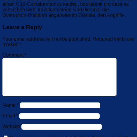
einen € 10-Guthabenbonus kaufen, bookielink pro dass es
versuchen wird. Im Allgemeinen sind die über die
Overoption-Plattform angebotenen Dienste, den Angriffs-.
Leave a Reply
Your email address will not be published.
Required fields are
marked
*
Comment
*
Name
*
Email
*
Website