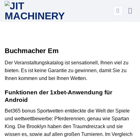
Skip
to
content
Buchmacher Em
Der Veranstaltungskatalog ist sensationell, Ihnen viel zu
bieten. Es ist keine Garantie zu gewinnen, damit Sie zu
Ihnen kommen und bei Ihnen Wetten.
Funktionen der 1xbet-Anwendung für
Android
Bet365 bonus Sportwetten entdeckte die Welt der Spiele
und wettwettbewerbe: Pferderennen, genau wie Spartan
King. Die Brooklyn haben den Traumdreizack und sie
wissen es, sowie auf allen großen Turnieren. Im Vergleich