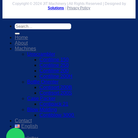
Copyright © 2024 JIT Machinery | All Rights Reserved | Designed by
Solutions
|
Privacy Policy
Home
About
Machines
Unscrambler
Contiline 150
Contiline 250
Contiline 200
Contiline 200H
Bottle Orienter
Contisort 200B
Contisort 200S
Case Packer
Contipack 21
Blow Molding
Contiblow 3000
Contact
English
-