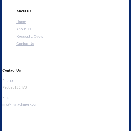
About us
Home
About Us
Request a Quote
Contact Us
Contact Us
Phone
+96898181473
Email
info@jitmachinery.com